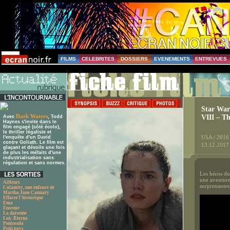
FILMS
CELEBRITES
DOSSIERS
EVENEMENTS
ENTREVUES
Star Wars
Dark Waters
VIII – Th
Avec
, Todd
Haynes s'invite dans le
film engagé (côté écolo),
le thriller légaliste et
USA / 2016
l'enquête d'un David
contre Goliath. Le film est
13.12.2017
glaçant et dévoile une fois
de plus les méfaits d'une
industrialisation sans
régulation et sans normes.
Les héros du 
une aventure
Ailleurs
surprenantes
Calamity, une enfance de
Martha Jane Cannary
Effacer l'historique
Ema
Enorme
La daronne
Lux Æterna
Peninsula
Petit pays