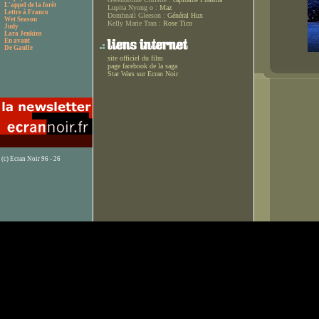
L'appel de la forêt
Lupita Nyong o :
Maz
Lettre à Franco
Domhnall Gleeson :
Général Hux
Wet Season
Kelly Marie Tran :
Rose Tico
Judy
Lara Jenkins
En avant
De Gaulle
site officiel du film
page facebook de la saga
Star Wars sur Ecran Noir
(c) Ecran Noir 96 - 26