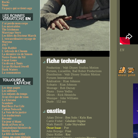
Rocks
Tenet
Un pays qui se tient sage
J'ai perdu mon corps
Les misérables
The Irishman
Marriage Story
Les filles du Docteur March
L'extraordinaire voyage de
Marona
1917
Jojo Rabbit
EN
L'odyssée de Choum
La dernière vie de Simon
Notre-Dame du Nil
Uncut Gems
Un divan à Tunis
Le cas Richard Jewell
Production :
Walt Disney Studios Motion
Dark Waters
Pictures, Lucasfilm, Bad Robot Productions
La communion
Distribution :
Walt Disney Studios Motion
Pictures International
Réalisation :
Rian Johnson
Scénario :
Rian Johnson
Les deux papes
Montage :
Bob Ducsay
Les siffleurs
Photo :
Steve Yedlin
Les enfants du temps
Décors :
Rick Heinrichs
Je ne rêve que de vous
Musique :
John Williams
La Llorana
Durée :
152 mn
Scandale
Bad Boys For Life
Cuban Network
La Voie de la justice
Les traducteurs
Adam Driver :
Ben Solo / Kylo Ren
Revenir
Carrie Fisher :
Générale Organa
Un jour si blanc
Mark Hamill :
Luke Skywalker
Birds of Prey et la
:
Poe
fantabuleuse histoire de
Oscar Isaac
Harley Quinn
John Boyega :
Finn
La fille au bracelet
Daisy Ridley :
Rey
Jinpa, un conte tibétain
Gwendoline Christie :
capitaine Phasma