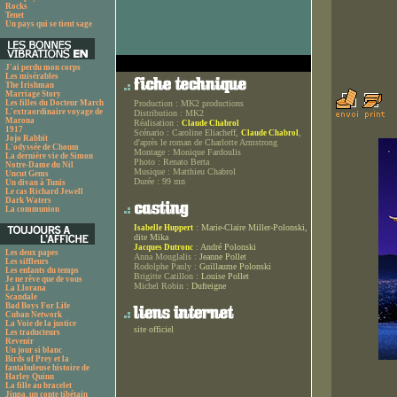
Rocks
Tenet
Un pays qui se tient sage
J'ai perdu mon corps
Les misérables
The Irishman
Marriage Story
Les filles du Docteur March
Production :
MK2 productions
L'extraordinaire voyage de
Distribution :
MK2
Marona
Réalisation :
Claude Chabrol
1917
Scénario :
Caroline Eliacheff,
,
Claude Chabrol
Jojo Rabbit
d'après le roman de Charlotte Armstrong
L'odyssée de Choum
Montage :
Monique Fardoulis
La dernière vie de Simon
Photo :
Renato Berta
Notre-Dame du Nil
Musique :
Matthieu Chabrol
Uncut Gems
Durée :
99 mn
Un divan à Tunis
Le cas Richard Jewell
Dark Waters
La communion
:
Marie-Claire Miller-Polonski,
Isabelle Huppert
dite Mika
:
André Polonski
Jacques Dutronc
Les deux papes
Anna Mouglalis :
Jeanne Pollet
Les siffleurs
Rodolphe Pauly :
Guillaume Polonski
Les enfants du temps
Brigitte Catillon :
Louise Pollet
Je ne rêve que de vous
Michel Robin :
Dufreigne
La Llorana
Scandale
Bad Boys For Life
Cuban Network
La Voie de la justice
site officiel
Les traducteurs
Revenir
Un jour si blanc
Birds of Prey et la
fantabuleuse histoire de
Harley Quinn
La fille au bracelet
Jinpa, un conte tibétain