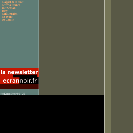
L'appel de la forêt
Lettre à Franco
Wet Season
Judy
Lara Jenkins
En avant
De Gaulle
(c) Ecran Noir 96 - 26