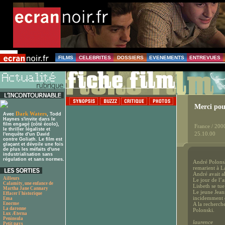
FILMS
CELEBRITES
DOSSIERS
EVENEMENTS
ENTREVUES
Merci pou
Dark Waters
Avec
, Todd
Haynes s'invite dans le
film engagé (côté écolo),
France / 200
le thriller légaliste et
25.10.00
l'enquête d'un David
contre Goliath. Le film est
glaçant et dévoile une fois
de plus les méfaits d'une
industrialisation sans
régulation et sans normes.
André Polonsk
remarient à L
André avait al
Ailleurs
Le jour de l’a
Calamity, une enfance de
Lisbeth se tue
Martha Jane Cannary
Le jeune Jean
Effacer l'historique
incidemment q
Ema
Enorme
A la recherche
La daronne
Polonski.
Lux Æterna
Peninsula
laurence
Petit pays