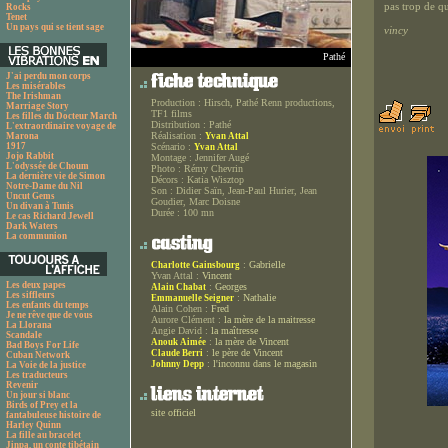
pas trop de qu
Rocks
Tenet
Un pays qui se tient sage
vincy
Pathé
J'ai perdu mon corps
Les misérables
The Irishman
Production :
Hirsch, Pathé Renn productions,
Marriage Story
TF1 films
Les filles du Docteur March
Distribution :
Pathé
L'extraordinaire voyage de
Réalisation :
Marona
Yvan Attal
1917
Scénario :
Yvan Attal
Jojo Rabbit
Montage :
Jennifer Augé
L'odyssée de Choum
Photo :
Rémy Chevrin
La dernière vie de Simon
Décors :
Katia Wisztop
Notre-Dame du Nil
Son :
Didier Saïn, Jean-Paul Hurier, Jean
Uncut Gems
Goudier, Marc Doisne
Un divan à Tunis
Durée :
100 mn
Le cas Richard Jewell
Dark Waters
La communion
:
Gabrielle
Charlotte Gainsbourg
Yvan Attal :
Vincent
Les deux papes
:
Georges
Alain Chabat
Les siffleurs
:
Nathalie
Emmanuelle Seigner
Les enfants du temps
Alain Cohen :
Fred
Je ne rêve que de vous
Aurore Clément :
la mère de la maitresse
La Llorana
Angie David :
la maîtresse
Scandale
:
la mère de Vincent
Anouk Aimée
Bad Boys For Life
:
le père de Vincent
Claude Berri
Cuban Network
:
l'inconnu dans le magasin
Johnny Depp
La Voie de la justice
Les traducteurs
Revenir
Un jour si blanc
Birds of Prey et la
site officiel
fantabuleuse histoire de
Harley Quinn
La fille au bracelet
Jinpa, un conte tibétain