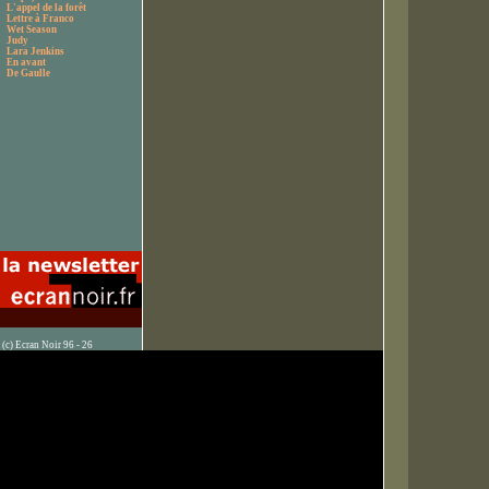
L'appel de la forêt
Lettre à Franco
Wet Season
Judy
Lara Jenkins
En avant
De Gaulle
(c) Ecran Noir 96 - 26