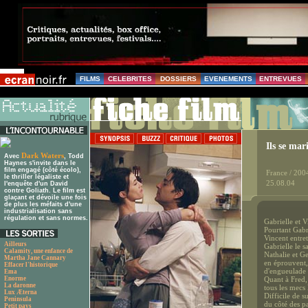
FILMS
CELEBRITES
DOSSIERS
EVENEMENTS
ENTREVUES
Ils se mar
Dark Waters
Avec
, Todd
Haynes s'invite dans le
film engagé (côté écolo),
France / 200
le thriller légaliste et
25.08.04
l'enquête d'un David
contre Goliath. Le film est
glaçant et dévoile une fois
de plus les méfaits d'une
industrialisation sans
régulation et sans normes.
Gabrielle et V
Pourtant Gabr
Vincent entret
Ailleurs
Gabrielle le sa
Calamity, une enfance de
Nathalie et G
Martha Jane Cannary
en éprouvent,
Effacer l'historique
d'engueulade 
Ema
Enorme
Quant à Fred,
La daronne
tous les mecs 
Lux Æterna
Difficile de s
Peninsula
du côté des pa
Petit pays