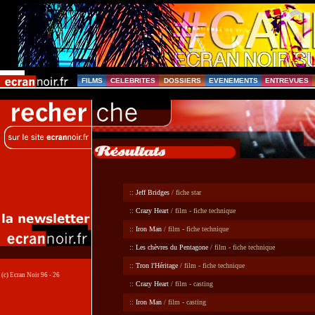
FILMS
CELEBRITES
DOSSIERS
EVENEMENTS
ENTREVUES
::
Jeff Bridges
/ fiche star
::
Crazy Heart
/ film - fiche technique
::
Iron Man
/ film - fiche technique
::
Les chèvres du Pentagone
/ film - fiche technique
::
Tron l'Héritage
/ film - fiche technique
(c) Ecran Noir 96 - 26
::
Crazy Heart
/ film - casting
::
Iron Man
/ film - casting