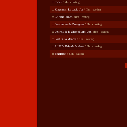
::
K-Pax
/ film - casting
::
Kingsman: Le cercle d'or
/ film - casting
::
Le Petit Prince
/ film - casting
::
Les chèvres du Pentagone
/ film - casting
::
Les rois de la glisse (Surf's Up)
/ film - casting
::
Lost in La Mancha
/ film - casting
::
R.I.P.D. Brigade fantôme
/ film - casting
::
Seabiscuit
/ film - casting