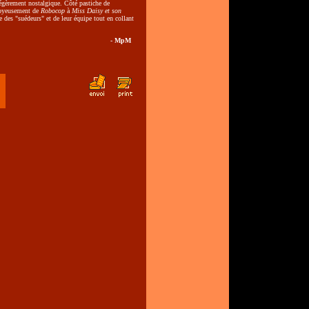
légèrement nostalgique. Côté pastiche de
 joyeusement de
Robocop
à
Miss Daisy et son
le des "suédeurs" et de leur équipe tout en collant
- MpM