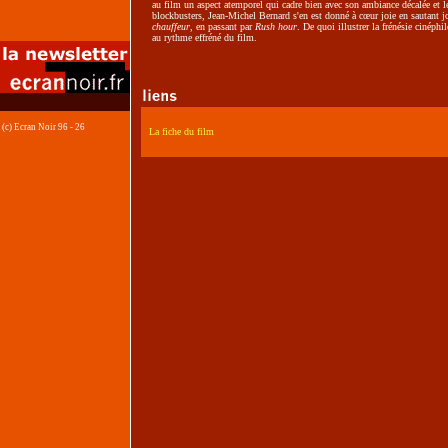
au film un aspect atemporel qui cadre bien avec son ambiance décalée et 
blockbusters, Jean-Michel Bernard s'en est donné à cœur joie en sautant
chauffeur
, en passant par
Rush hour
. De quoi illustrer la frénésie cinéphi
au rythme effréné du film.
(c) Ecran Noir 96 - 26
La fiche du film