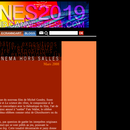
ECRANNOART
BLOGS
Mars 2008
rique du nouveau film de Michel Gondry,
Soyez
e
et
La science des rêves
, le compositeur et le
ite concordance avec la thématique du film, l'art de
ainsi amusé à "suéder" Fats Waller, le célèbre
cinéma célèbres comme celui de
Ghostbusters
ou du
, pas question de garder les interprètes originaux
e) qui se sont prêtés au jeu, poussant la
oo big
. Cette tonalité décontractée et jazzy donne