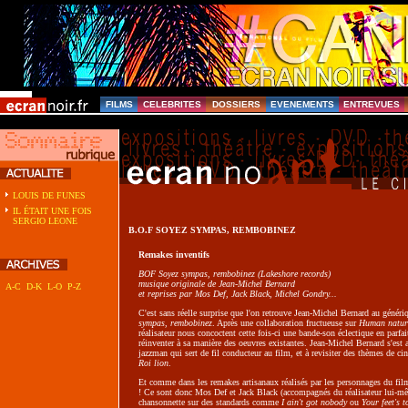
FILMS
CELEBRITES
DOSSIERS
EVENEMENTS
ENTREVUES
LOUIS DE FUNES
IL ÉTAIT UNE FOIS
SERGIO LEONE
B.O.F SOYEZ SYMPAS, REMBOBINEZ
Remakes inventifs
BOF Soyez sympas, rembobinez (Lakeshore records)
musique originale de Jean-Michel Bernard
A-C
D-K
L-O
P-Z
et reprises par Mos Def, Jack Black, Michel Gondry...
C'est sans réelle surprise que l'on retrouve Jean-Michel Bernard au géné
sympas, rembobinez
. Après une collaboration fructueuse sur
Human natur
réalisateur nous concoctent cette fois-ci une bande-son éclectique en parfa
réinventer à sa manière des oeuvres existantes. Jean-Michel Bernard s'est 
jazzman qui sert de fil conducteur au film, et à revisiter des thèmes de 
Roi lion
.
Et comme dans les remakes artisanaux réalisés par les personnages du film
! Ce sont donc Mos Def et Jack Black (accompagnés du réalisateur lui-mêm
chansonnette sur des standards comme
I ain't got nobody
ou
Your feet's t