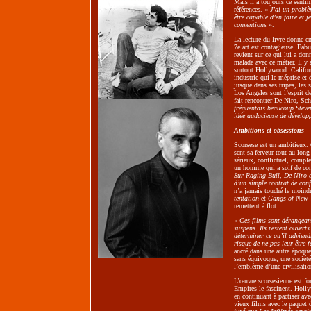
Mais il a toujours ce senti
références. «
J’ai un problè
être capable d’en faire et j
conventions
».
La lecture du livre donne en
7e art est contagieuse. Fab
revient sur ce qui lui a donn
malade avec ce métier. Il y 
surtout Hollywood. Califor
industrie qui le méprise et 
jusque dans ses tripes, les 
Los Angeles sont l’esprit d
fait rencontrer De Niro, Sc
fréquentais beaucoup Steve
idée audacieuse de développ
Ambitions et obsessions
Scorsese est un ambitieux.
sent sa ferveur tout au long
sérieux, conflictuel, complex
un homme qui a soif de conn
Sur Raging Bull, De Niro e
d’un simple contrat de conf
n’a jamais touché le moindr
tentation
et
Gangs of New 
remettent à flot.
«
Ces films sont dérangean
suspens. Ils restent ouverts
déterminer ce qu’il adviend
risque de ne pas leur être 
ancré dans une autre époque.
sans équivoque, une société 
l’emblème d’une civilisatio
L’œuvre scorsesienne est fo
Empires le fascinent. Holly
en continuant à pactiser ave
vieux films avec le paquet 