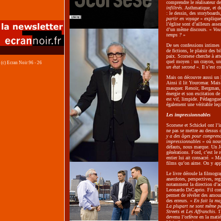
comprendre le réalisateur d
infiltrés
. Asthmatique, et d
: le dessin, des storyboards
partir en voyage
» explique-
l’église sont d’ailleurs assez
d’un même discours. «
Vous
temps ?
»
De ses confessions intimes 
de fictions, le plaisir des 
paix. Scorsese cherche à att
quel moyen : un crayon, un
(c) Ecran Noir 96 - 26
un état second
». Il s’est co
Mais on découvre aussi un 
Ainsi il lit Yourcenar. Mais
masquer. Renoir, Bergman, 
énergie et son excitation d
est vif, limpide. Pédagogue
également une véritable leç
Les impressionnables
Scorsese et Schickel ont l’i
ne pas se mettre au dessus 
y a des âges pour comprend
impressionnables
» où nous
défauts, nous marque. Un J
générations. Ford, c’est le 
entier lui ait consacré. « Ma
films qu’on aime. On y app
Le livre déroule la filmogra
anecdotes, perspectives, re
notamment la direction d’act
Leonardo DiCaprio. Fil con
permet de révéler des amours
des erreurs. «
En fait la ma
La plupart ne sont même pa
Streets
et
Les Affranchis
. 1
devenu l’orfèvre en la mati