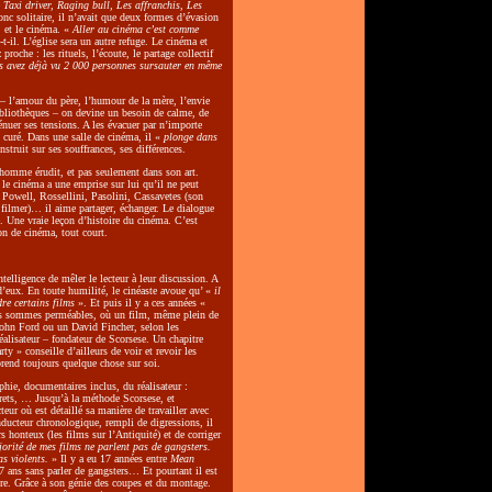
e
Taxi driver, Raging bull, Les affranchis, Les
onc solitaire, il n’avait que deux formes d’évasion
, et le cinéma. «
Aller au cinéma c’est comme
t-il. L’église sera un autre refuge. Le cinéma et
 proche : les rituels, l’écoute, le partage collectif
 avez déjà vu 2 000 personnes sursauter en même
– l’amour du père, l’humour de la mère, l’envie
bibliothèques – on devine un besoin de calme, de
énuer ses tensions. A les évacuer par n’importe
 curé. Dans une salle de cinéma, il «
plonge dans
nstruit sur ses souffrances, ses différences.
homme érudit, et pas seulement dans son art.
 le cinéma a une emprise sur lui qu’il ne peut
Powell, Rossellini, Pasolini, Cassavetes (son
e filmer)… il aime partager, échanger. Le dialogue
. Une vraie leçon d’histoire du cinéma. C’est
on de cinéma, tout court.
ntelligence de mêler le lecteur à leur discussion. A
d’eux. En toute humilité, le cinéaste avoue qu’ «
il
re certains films
». Et puis il y a ces années «
 sommes perméables, où un film, même plein de
ohn Ford ou un David Fincher, selon les
réalisateur – fondateur de Scorsese. Un chapitre
rty » conseille d’ailleurs de voir et revoir les
rend toujours quelque chose sur soi.
phie, documentaires inclus, du réalisateur :
grets, … Jusqu’à la méthode Scorsese, et
eur où est détaillé sa manière de travailler avec
ducteur chronologique, rempli de digressions, il
 honteux (les films sur l’Antiquité) et de corriger
jorité de mes films ne parlent pas de gangsters.
s violents.
» Il y a eu 17 années entre
Mean
7 ans sans parler de gangsters… Et pourtant il est
ère. Grâce à son génie des coupes et du montage.