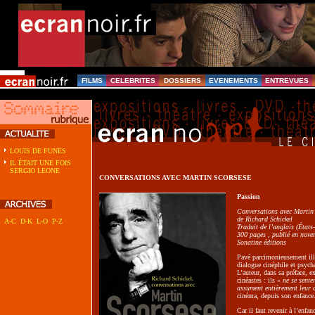
FILMS
CELEBRITES
DOSSIERS
EVENEMENTS
ENTREVUES
LOUIS DE FUNES
IL ÉTAIT UNE FOIS
SERGIO LEONE
CONVERSATIONS AVEC MARTIN SCORSESE
Passion
Conversations avec Martin
de Richard Schickel
A-C
D-K
L-O
P-Z
Traduit de l’anglais (État
300 pages , publié en nov
Sonatine éditions
Pavé parcimonieusement ill
dialogue cinéphile et psych
L’auteur, dans sa préface, 
cinéastes : ils «
ne se sente
assument entièrement leur 
cinéma, depuis son enfance
Car il faut revenir à l’enfan