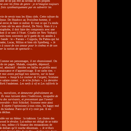
ment de ne pas être au niveau de ses propres
me avec les films de genre : je m’imagine toujours
e finis systématiquement par en subvertir les
vie de revoir tous les films cités. Cette culture du
uleuse. De
Shadows
au
Troisième homme
, il
é envie de faire ce métier. Et tout ce qui l’a rendu
a bien sûr les amis (Keitel, De Niro). Mais il y a
niaphobe, il doit faire des compromis avec une
dont il se sent à l’écart. Citadin (et New Yorkais)
seuls bons souvenirs qu’il garde de ces années à
e bande : le « Parrain » Coppola, De Palma qui lui
hrader, Lucas, Milius et bien sûr Spielberg. «
Je
n à cause de son amour pour le cinéma et de son
er la notion de spectacle
».
 Comme ses personnages, il est obsessionnel. On
 de ces pages. Malade, coupable, dépressif,
é, admiratif : derrière ses failles se profile aussi
aissance et d’apprentissage. Il ne cache rien. «
t moi avons partagé nos salaires, sur la base
iance.
» Jusqu’à
La couleur de l’argent
, Scorsese
e salaire correct. «
Je m’en fichais
».
La dernière
York
l’endettent.
Les nerfs à vif
et
Les infiltrés
le
ts, moralistes, et demeurent généralement en
. Ils vous laissent dans l’indécision, incapable de
ra des survivants, et pressentant que l’avenir
favorable
» écrit Schickel. Scorsese reste ainsi
 Il rejette l’optimisme à tous crins, les happy end
du bonheur. Parce qu’il n’y croit pas. Il est
n déchue.
ndée sur un thème : la trahison. Les chutes des
wood le révulse. Lui-même est obligé de se trahir
c eux, même s’il finance des restaurations de
de dollars qu’il touche désormais. «
Je m’étais