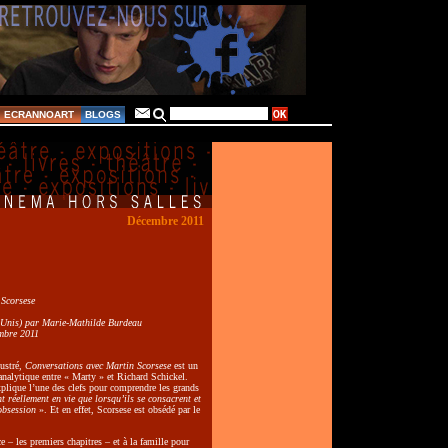
ECRANNOART
BLOGS
Décembre 2011
 Scorsese
s-Unis) par Marie-Mathilde Burdeau
embre 2011
ustré,
Conversations avec Martin Scorsese
est un
analytique entre « Marty » et Richard Schickel.
explique l’une des clefs pour comprendre les grands
nt réellement en vie que lorsqu’ils se consacrent et
obsession
». Et en effet, Scorsese est obsédé par le
.
ce – les premiers chapitres – et à la famille pour