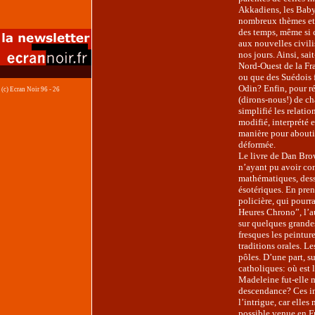
Akkadiens, les Babyl
nombreux thèmes et 
des temps, même si c
aux nouvelles civili
nos jours. Ainsi, sai
Nord-Ouest de la Fra
ou que des Suédois 
Odin? Enfin, pour ré
(c) Ecran Noir 96 - 26
(dirons-nous!) de ch
simplifié les relati
modifié, interprété e
manière pour abouti
déformée.
Le livre de Dan Bro
n’ayant pu avoir con
mathématiques, dessi
ésotériques. En pre
policière, qui pourra
Heures Chrono”, l’a
sur quelques grandes 
fresques les peinture
traditions orales. L
pôles. D’une part, su
catholiques: où est 
Madeleine fut-elle ma
descendance? Ces in
l’intrigue, car elles
possible venue en F