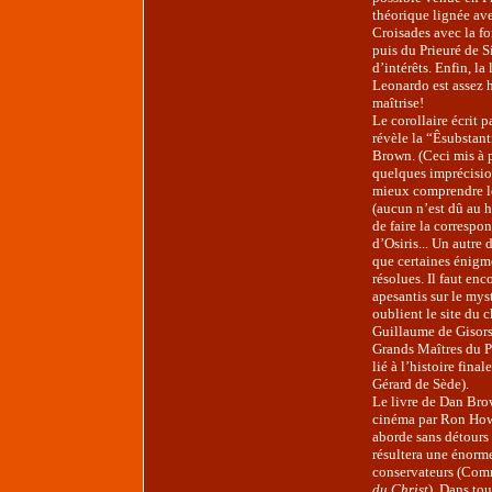
théorique lignée ave
Croisades avec la fo
puis du Prieuré de S
d’intérêts. Enfin, la
Leonardo est assez h
maîtrise!
Le corollaire écrit p
révèle la “Êsubstant
Brown. (Ceci mis à p
quelques imprécision
mieux comprendre le
(aucun n’est dû au h
de faire la correspon
d’Osiris... Un autre 
que certaines énigme
résolues. Il faut en
apesantis sur le my
oublient le site du 
Guillaume de Gisors 
Grands Maîtres du Pr
lié à l’histoire fina
Gérard de Sède).
Le livre de Dan Brow
cinéma par Ron Howar
aborde sans détours 
résultera une énorm
conservateurs (Comm
du Christ
). Dans tou