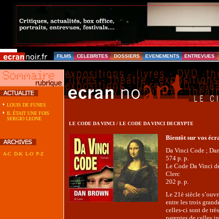
FILMS
CELEBRITES
DOSSIERS
EVENEMENTS
ENTREVUES
LOUIS DE FUNES
IL ÉTAIT UNE FOIS
SERGIO LEONE
LE CODE DA VINCI / LE CODE DA VINCI DECRYPTE
Bientôt sur vos écra
Da Vinci Code ; Dan 
A-C
D-K
L-O
P-Z
574 p. p.
Le Code Da Vinci dé
Clerc
202 p. p.
Le 21è siècle s’ouv
entre les trois grand
celles-ci sont de trè
parentes de celles in