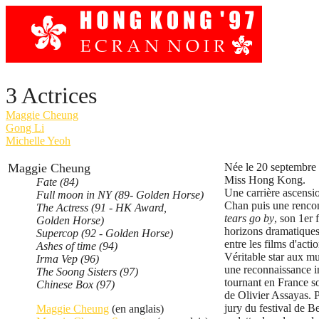
3 Actrices
Maggie Cheung
Gong Li
Michelle Yeoh
Maggie Cheung
Née le 20 septembre
Miss Hong Kong.
Fate (84)
Une carrière ascensio
Full moon in NY (89- Golden Horse)
Chan puis une rencon
The Actress (91 - HK Award,
tears go by
, son 1er 
Golden Horse)
horizons dramatiques.
Supercop (92 - Golden Horse)
entre les films d'acti
Ashes of time (94)
Véritable star aux mul
Irma Vep (96)
une reconnaissance i
The Soong Sisters (97)
tournant en France s
Chinese Box (97)
de Olivier Assayas. 
jury du festival de Be
Maggie Cheung
(en anglais)