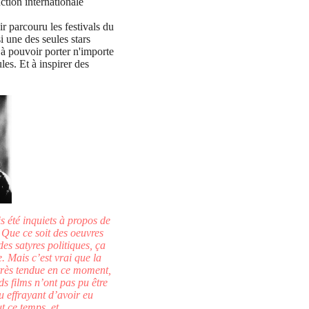
ction internationale
ir parcouru les festivals du
i une des seules stars
 pouvoir porter n'importe
les. Et à inspirer des
 été inquiets à propos de
 Que ce soit des oeuvres
des satyres politiques, ça
. Mais c’est vrai que la
 très tendue en ce moment,
s films n’ont pas pu être
u effrayant d’avoir eu
ut ce temps, et