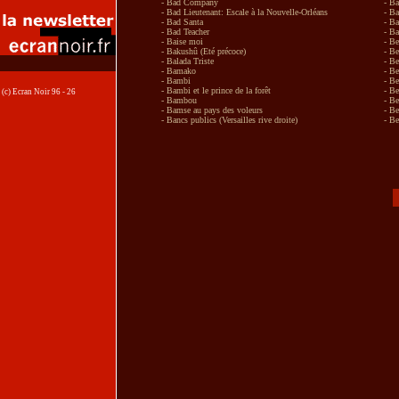
- Bad Company
- Ba
- Bad Lieutenant: Escale à la Nouvelle-Orléans
- Ba
- Bad Santa
- Ba
- Bad Teacher
- Ba
- Baise moi
- B
- Bakushû (Eté précoce)
- B
- Balada Triste
- B
- Bamako
- Be
- Bambi
- Be
- Bambi et le prince de la forêt
- Be
(c) Ecran Noir 96 - 26
- Bambou
- Be
- Bamse au pays des voleurs
- Be
- Bancs publics (Versailles rive droite)
- Be