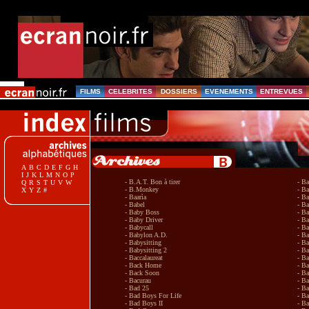
296
FILMS
CELEBRITES
DOSSIERS
EVENEMENTS
ENTREVUES
A
B
C
D
E
F
G
H
I
J
K
L
M
N
O
P
- B.A.T. Bon à tirer
- Ba
Q
R
S
T
U
V
W
- B.Monkey
- B
X
Y
Z
#
- Baarìa
- B
- Babel
- B
- Baby Boss
- B
- Baby Driver
- Ba
- Babycall
- Ba
- Babylon A.D.
- Ba
- Babysitting
- B
- Babysitting 2
- B
- Baccalaureat
- Ba
- Back Home
- Ba
- Back Soon
- Ba
- Bacurau
- B
- Bad 25
- B
- Bad Boys For Life
- B
- Bad Boys II
- Ba