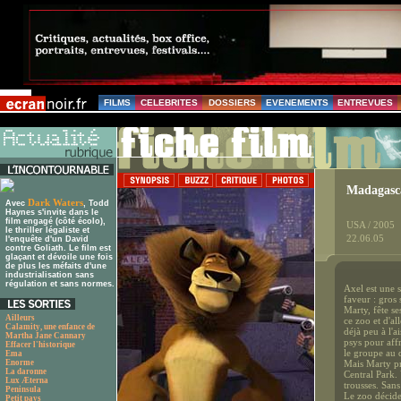
FILMS
CELEBRITES
DOSSIERS
EVENEMENTS
ENTREVUES
Madagasc
Dark Waters
Avec
, Todd
Haynes s'invite dans le
film engagé (côté écolo),
USA / 2005
le thriller légaliste et
22.06.05
l'enquête d'un David
contre Goliath. Le film est
glaçant et dévoile une fois
de plus les méfaits d'une
industrialisation sans
régulation et sans normes.
Axel est une 
faveur : gros 
Marty, fête s
Ailleurs
ce zoo et d'a
Calamity, une enfance de
déjà peu à l'a
Martha Jane Cannary
psys pour aff
Effacer l'historique
le groupe au d
Ema
Enorme
Mais Marty pr
La daronne
Central Park. 
Lux Æterna
trousses. San
Peninsula
Le zoo décide
Petit pays