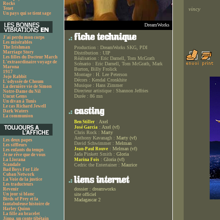
Rocks
Tenet
vincy
Un pays qui se tient sage
DreamWorks
J'ai perdu mon corps
Les misérables
The Irishman
Production :
DreamWorks SKG, PDI
Marriage Story
Distribution :
UIP
Les filles du Docteur March
Réalisation :
Eric Darnell, Tom McGrath
L'extraordinaire voyage de
Scénario :
Eric Darnell, Tom McGrath, Mark
Marona
Burton, Billy Frolick
1917
Montage :
H. Lee Peterson
Jojo Rabbit
Décors :
Kendal Cronkhite
L'odyssée de Choum
Musique :
Hans Zimmer
La dernière vie de Simon
Directeur artistique :
Shannon Jeffries
Notre-Dame du Nil
Durée :
86 mn
Uncut Gems
Un divan à Tunis
Le cas Richard Jewell
Dark Waters
La communion
:
Axel
Ben Stiller
:
Axel (vf)
José Garcia
Chris Rock :
Marty
Anthony Kavanagh :
Marty (vf)
Les deux papes
David Schwimmer :
Melman
Les siffleurs
:
Melman (vf)
Jean-Paul Rouve
Les enfants du temps
Jada Pinkett Smith :
Gloria
Je ne rêve que de vous
:
Gloria (vf)
La Llorana
Marina Foïs
Scandale
Cedric the Entertainer :
Maurice
Bad Boys For Life
Cuban Network
La Voie de la justice
Les traducteurs
dossier : dreamworks
Revenir
Un jour si blanc
site officiel
Birds of Prey et la
Madagascar 2
fantabuleuse histoire de
Harley Quinn
La fille au bracelet
Jinpa, un conte tibétain