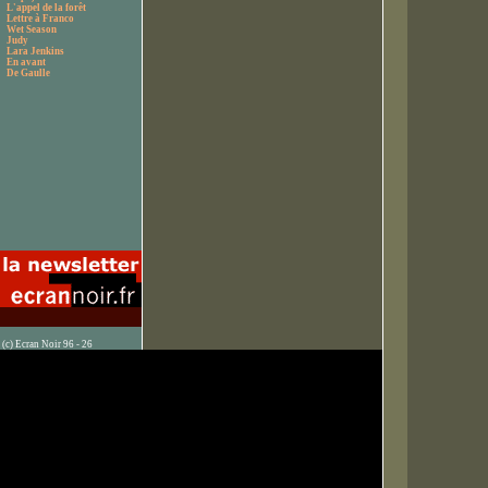
L'appel de la forêt
Lettre à Franco
Wet Season
Judy
Lara Jenkins
En avant
De Gaulle
(c) Ecran Noir 96 - 26