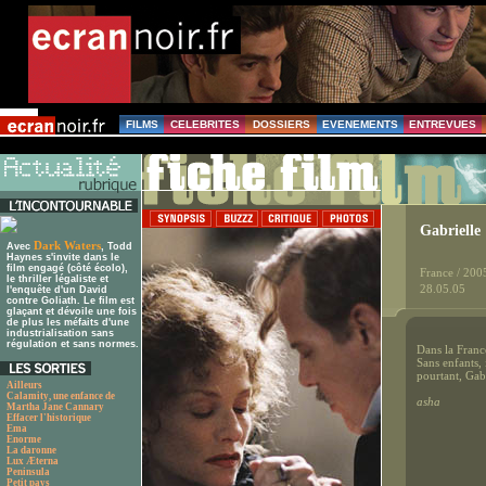
FILMS
CELEBRITES
DOSSIERS
EVENEMENTS
ENTREVUES
Gabrielle
Dark Waters
Avec
, Todd
Haynes s'invite dans le
film engagé (côté écolo),
France / 200
le thriller légaliste et
28.05.05
l'enquête d'un David
contre Goliath. Le film est
glaçant et dévoile une fois
de plus les méfaits d'une
industrialisation sans
régulation et sans normes.
Dans la Franc
Sans enfants,
pourtant, Gab
Ailleurs
Calamity, une enfance de
asha
Martha Jane Cannary
Effacer l'historique
Ema
Enorme
La daronne
Lux Æterna
Peninsula
Petit pays