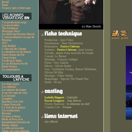
Rocks
Tenet
Un pays qui se tient sage
J'ai perdu mon corps
Les misérables
(c) Mars Distrib.
The Irishman
Marriage Story
Les filles du Docteur March
L'extraordinaire voyage de
Production :
Azor Films
Marona
1917
Distribution :
Mars Distribution
Jojo Rabbit
Réalisation :
Patrice Chéreau
L'odyssée de Choum
Scénario :
, Anne Louise
Patrice Chéreau
La dernière vie de Simon
Trividic, adapté d'une nouvelle de Joseph
Notre-Dame du Nil
Conrad,
Le Retour
Uncut Gems
Montage :
François Gediger
Un divan à Tunis
Photo :
Eric Gautier
Le cas Richard Jewell
Décors :
Olivier Radot
Dark Waters
Son :
Guillaume Sciama, Benoit Hillebrant,
La communion
Olivier Dô Hùu
Musique :
Fabio Vacchi
Maquillage :
Nguyen Thi-Thanh-Thu
Durée :
90 mn
Les deux papes
Les siffleurs
Les enfants du temps
Je ne rêve que de vous
La Llorana
:
Gabrielle
Isabelle Huppert
Scandale
:
Jean Hervey
Pascal Greggory
Bad Boys For Life
Thierry Hancisse :
le rédacteur en chef
Cuban Network
Claudia Coli :
Yvonne
La Voie de la justice
Les traducteurs
Revenir
Un jour si blanc
Birds of Prey et la
site officiel
fantabuleuse histoire de
Harley Quinn
La fille au bracelet
Jinpa, un conte tibétain