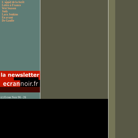
L'appel de la forêt
Lettre à Franco
Wet Season
Judy
Lara Jenkins
En avant
De Gaulle
(c) Ecran Noir 96 - 26