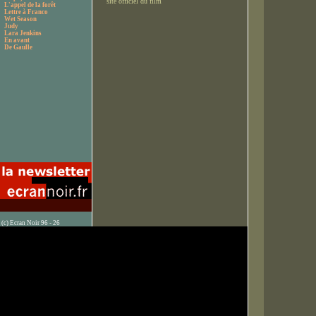
site officiel du film
L'appel de la forêt
Lettre à Franco
Wet Season
Judy
Lara Jenkins
En avant
De Gaulle
(c) Ecran Noir 96 - 26