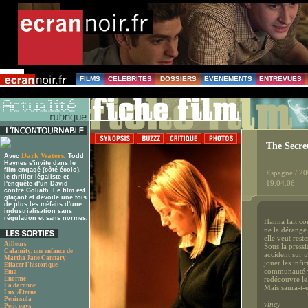
FILMS
CELEBRITES
DOSSIERS
EVENEMENTS
ENTREVUES
The Secret
Dark Waters
Avec
, Todd
Haynes s'invite dans le
film engagé (côté écolo),
Espagne / 2
le thriller légaliste et
19.04.06
l'enquête d'un David
contre Goliath. Le film est
glaçant et dévoile une fois
de plus les méfaits d'une
industrialisation sans
régulation et sans normes.
Hanna fait co
ne la dérange.
elle veut rest
Ailleurs
Sous la pressi
Calamity, une enfance de
accident sur u
Martha Jane Cannary
jouer les infi
Effacer l'historique
communauté vi
Ema
Enorme
redécouvre le
La daronne
Mais saura-t-e
Lux Æterna
Peninsula
vincy
Petit pays