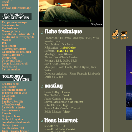
Rocks
Tenet
Un pays qui se tient sage
J'ai perdu mon corps
Diaphana
Les misérables
The Irishman
Marriage Story
Les filles du Docteur March
L'extraordinaire voyage de
Production :
El Deseo, Mediapro, TVE, Miss
Marona
Wasabi films
1917
Distribution :
Diaphana
Jojo Rabbit
Réalisation :
Isabel Coixet
L'odyssée de Choum
Scénario :
Isabel Coixet
La dernière vie de Simon
Montage :
Irene Blecua
Notre-Dame du Nil
Photo :
Jean-Claude Larrieu
Uncut Gems
Format :
1.85, Dolby SRD
Un divan à Tunis
Le cas Richard Jewell
Son :
Aitor Berenguer
Dark Waters
Musique :
Paolo Conte, David Byrne, Tom
La communion
Waits...
Directeur artistique :
Pierre-François Limbosch
Durée :
112 mn
Les deux papes
Les siffleurs
Les enfants du temps
Sarah Polley :
Hanna
Je ne rêve que de vous
Tim Robbins :
Josef
La Llorana
Javier Camara :
Simon
Scandale
Bad Boys For Life
Steven Mackintosh :
Dr Sulitzer
Cuban Network
Julie Christie :
Inge
La Voie de la justice
Sverre Anker Ousdal :
Dimitri
Les traducteurs
Eddie Marsan :
Victor
Revenir
Un jour si blanc
Birds of Prey et la
fantabuleuse histoire de
Harley Quinn
site officiel IRCT
La fille au bracelet
site officiel Isabel Coixtet
Jinpa, un conte tibétain