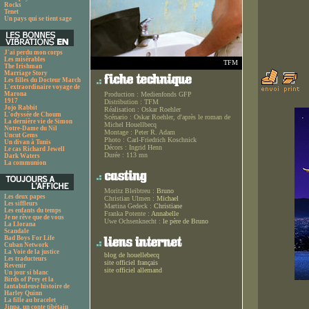
Rocks
Tenet
Un pays qui se tient sage
J'ai perdu mon corps
Les misérables
TFM
The Irishman
Marriage Story
Les filles du Docteur March
L'extraordinaire voyage de
Marona
Production :
Medienfonds GFP
1917
Distribution :
TFM
Jojo Rabbit
Réalisation :
Oskar Roehler
L'odyssée de Choum
Scénario :
Oskar Roehler, d'après le roman de
La dernière vie de Simon
Michel Houellbecq
Notre-Dame du Nil
Montage :
Peter R. Adam
Uncut Gems
Photo :
Carl-Friedrich Koschnick
Un divan à Tunis
Décors :
Ingrid Henn
Le cas Richard Jewell
Durée :
113 mn
Dark Waters
La communion
Moritz Bleibtreu :
Bruno
Les deux papes
Christian Ulmen :
Michael
Les siffleurs
Martina Gedeck :
Christiane
Les enfants du temps
Franka Potente :
Annabelle
Je ne rêve que de vous
Uwe Ochsenknecht :
le père de Bruno
La Llorana
Scandale
Bad Boys For Life
Cuban Network
La Voie de la justice
blog de houellebecq
Les traducteurs
site officiel français
Revenir
site officiel allemand
Un jour si blanc
Birds of Prey et la
fantabuleuse histoire de
Harley Quinn
La fille au bracelet
Jinpa, un conte tibétain