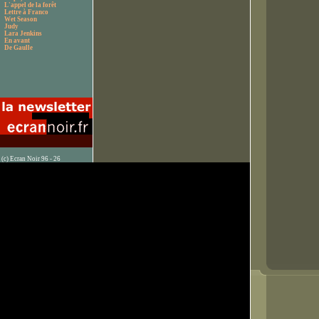
L'appel de la forêt
Lettre à Franco
Wet Season
Judy
Lara Jenkins
En avant
De Gaulle
(c) Ecran Noir 96 - 26