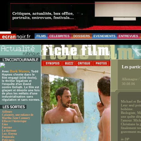
FILMS
CELEBRITES
DOSSIERS
EVENEMENTS
ENTREVUES
Les partic
Dark Waters
Avec
, Todd
Haynes s'invite dans le
film engagé (côté écolo),
Allemagne /
le thriller légaliste et
30.08.06
l'enquête d'un David
contre Goliath. Le film est
glaçant et dévoile une fois
de plus les méfaits d'une
industrialisation sans
régulation et sans normes.
Michael et Br
Leur seul poi
bohème.
Ailleurs
Biologiste, M
Calamity, une enfance de
une quête dés
Martha Jane Cannary
l'amour. Mich
Effacer l'historique
Christiane la 
Ema
Enorme
finalement to
La daronne
gravement ma
Lux Æterna
Peninsula
in DP
Petit pays