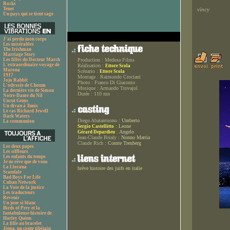
Rocks
Tenet
vincy
Un pays qui se tient sage
J'ai perdu mon corps
Les misérables
The Irishman
Marriage Story
Les filles du Docteur March
Production :
Medusa Films
L'extraordinaire voyage de
Réalisation :
Ettore Scola
Marona
Scénario :
Ettore Scola
1917
Montage :
Raimondo Crociani
Jojo Rabbit
Photo :
Franco Di Giacomo
L'odyssée de Choum
Musique :
Armando Trovajol
La dernière vie de Simon
Durée :
110 mn
Notre-Dame du Nil
Uncut Gems
Un divan à Tunis
Le cas Richard Jewell
Dark Waters
Diego Abatantuono :
Umberto
La communion
:
Leone
Sergio Castellitto
:
Angelo
Gérard Depardieu
Jean-Claude Brialy :
Nonno Mattia
Claude Rich :
Comte Treuberg
Les deux papes
Les siffleurs
Les enfants du temps
Je ne rêve que de vous
La Llorana
brève histoire des juifs en italie
Scandale
Bad Boys For Life
Cuban Network
La Voie de la justice
Les traducteurs
Revenir
Un jour si blanc
Birds of Prey et la
fantabuleuse histoire de
Harley Quinn
La fille au bracelet
Jinpa, un conte tibétain