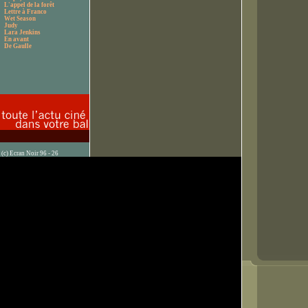
L'appel de la forêt
Lettre à Franco
Wet Season
Judy
Lara Jenkins
En avant
De Gaulle
(c) Ecran Noir 96 - 26