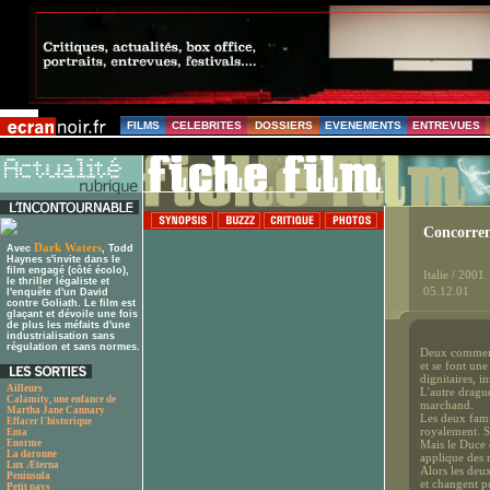
FILMS
CELEBRITES
DOSSIERS
EVENEMENTS
ENTREVUES
Concorren
Dark Waters
Avec
, Todd
Haynes s'invite dans le
film engagé (côté écolo),
Italie / 2001
le thriller légaliste et
05.12.01
l'enquête d'un David
contre Goliath. Le film est
glaçant et dévoile une fois
de plus les méfaits d'une
industrialisation sans
régulation et sans normes.
Deux commerç
et se font une
dignitaires, i
Ailleurs
L'autre drague
Calamity, une enfance de
marchand.
Martha Jane Cannary
Les deux fami
Effacer l'historique
royalement. Sa
Ema
Enorme
Mais le Duce e
La daronne
applique des m
Lux Æterna
Alors les deux
Peninsula
et changent p
Petit pays