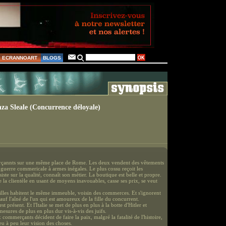
ECRANNOART
BLOGS
za Sleale (Concurrence déloyale)
annts sur une même place de Rome. Les deux vendent des vêtements
 guerre commericale à armes inégales. Le plus cossu reçoit les
nsiste sur la qualité, connaît son métier. La boutique est belle et propre.
 la clientèle en usant de moyens inavouables, casse ses prix, se veut
lles habitent le même immeuble, voisin des commerces. Et s'ignorent
uf l'aîné de l'un qui est amoureux de la fille du concurrent.
st présent. Et l'Italie se met de plus en plus à la botte d'Hitler et
esures de plus en plus dur vis-à-vis des juifs.
 commerçants décident de faire la paix, malgré la fatalité de l'histoire,
eu à peu leur vision des choses.