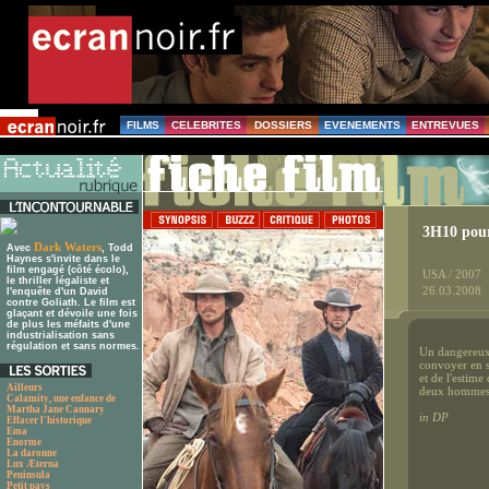
FILMS
CELEBRITES
DOSSIERS
EVENEMENTS
ENTREVUES
3H10 pou
Dark Waters
Avec
, Todd
Haynes s'invite dans le
film engagé (côté écolo),
USA / 2007
le thriller légaliste et
26.03.2008
l'enquête d'un David
contre Goliath. Le film est
glaçant et dévoile une fois
de plus les méfaits d'une
industrialisation sans
régulation et sans normes.
Un dangereux 
convoyer en s
et de l'estime
Ailleurs
deux hommes a
Calamity, une enfance de
Martha Jane Cannary
in DP
Effacer l'historique
Ema
Enorme
La daronne
Lux Æterna
Peninsula
Petit pays