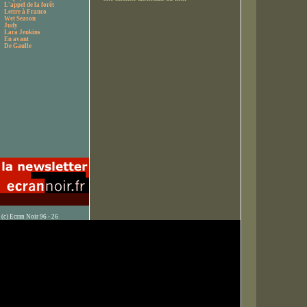
L'appel de la forêt
Lettre à Franco
Wet Season
Judy
Lara Jenkins
En avant
De Gaulle
(c) Ecran Noir 96 - 26