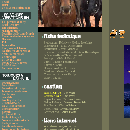
Rocks
Tenet
Un pays qui se tient sage
J'ai perdu mon corps
Les misérables
The Irishman
Marriage Story
Les filles du Docteur March
L'extraordinaire voyage de
Marona
1917
Production :
Relativity Media, Tree Line
Jojo Rabbit
Distribution :
TFM Distribution
L'odyssée de Choum
Réalisation :
James Mangold
La dernière vie de Simon
Scénario :
Halsted Welles & Derek Hass adapté
Notre-Dame du Nil
de la nouvelle de Elmor Leonard
Uncut Gems
Montage :
Micheal Mccusker
Un divan à Tunis
Photo :
Phedon Papamichael
Le cas Richard Jewell
Format :
35mm
Dark Waters
Décors :
Andrews Menzies
La communion
Musique :
Marco Beltrami
Costumes :
Arianne Phillips
Durée :
122 mn
Les deux papes
Les siffleurs
Les enfants du temps
Je ne rêve que de vous
:
Ben Wade
Russell Crowe
La Llorana
:
Dan evans
Christian Bale
Scandale
Logan Lerman :
William Evans
Bad Boys For Life
Dallas Roberts :
Grayson Butterfield
Cuban Network
Ben Foster :
Charlie Prince
La Voie de la justice
Peter Fonda :
Byron McElroy
Les traducteurs
Revenir
Gretchen Mol :
Alice Evans
Un jour si blanc
Birds of Prey et la
fantabuleuse histoire de
Harley Quinn
site internet français du film
La fille au bracelet
Jinpa, un conte tibétain
site internet américain du film