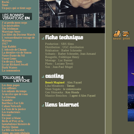
Rocks
Tenet
Un pays qui se tient sage
J'ai perdu mon corps
Les misérables
The Irishman
Marriage Story
Les filles du Docteur March
L'extraordinaire voyage de
Marona
1917
Production :
SBS films
Jojo Rabbit
Distribution :
UGC distribution
L'odyssée de Choum
Réalisation :
Barbet Schroeder
La dernière vie de Simon
Scénario :
Barbet Schroeder, Jean-Armand
Notre-Dame du Nil
Bougrelle, Frédérique Henry
Uncut Gems
Montage :
Luc Barnier
Un divan à Tunis
Photo :
Luciano Tovoli
Le cas Richard Jewell
Son :
Jean-Paul Mugel
Dark Waters
La communion
:
Alex Fayard
Benoît Magimel
Les deux papes
Lika Minamoto :
Tamao
Les siffleurs
Shun Sugata :
le commissaire
Les enfants du temps
Gen Shimaoka :
Ken Honda
Je ne rêve que de vous
Maurice Benichou :
l agent d Alex Fayard
La Llorana
Scandale
Bad Boys For Life
Cuban Network
La Voie de la justice
Les traducteurs
Revenir
Un jour si blanc
Birds of Prey et la
fantabuleuse histoire de
Harley Quinn
La fille au bracelet
Jinpa, un conte tibétain