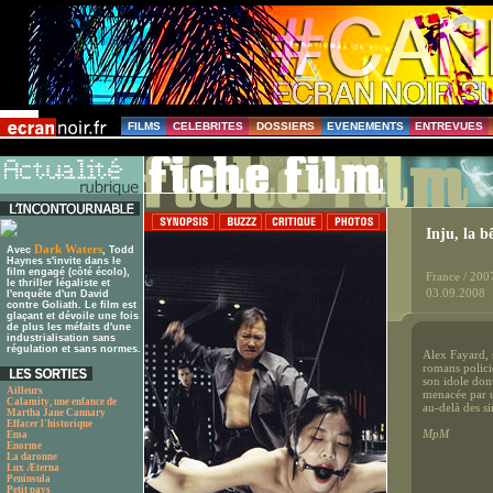
FILMS
CELEBRITES
DOSSIERS
EVENEMENTS
ENTREVUES
Inju, la b
Dark Waters
Avec
, Todd
Haynes s'invite dans le
film engagé (côté écolo),
France / 200
le thriller légaliste et
03.09.2008
l'enquête d'un David
contre Goliath. Le film est
glaçant et dévoile une fois
de plus les méfaits d'une
industrialisation sans
régulation et sans normes.
Alex Fayard, 
romans polici
son idole don
Ailleurs
menacée par u
Calamity, une enfance de
au-delà des si
Martha Jane Cannary
Effacer l'historique
MpM
Ema
Enorme
La daronne
Lux Æterna
Peninsula
Petit pays