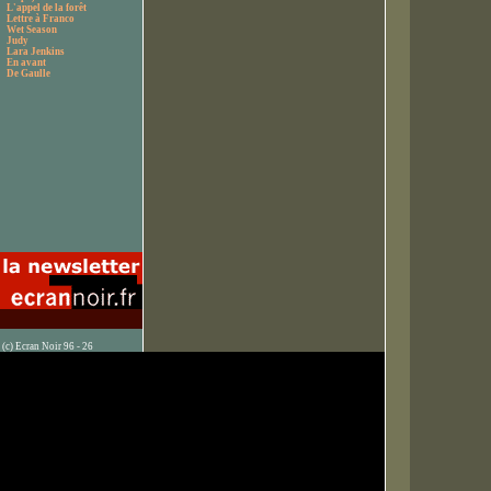
L'appel de la forêt
Lettre à Franco
Wet Season
Judy
Lara Jenkins
En avant
De Gaulle
(c) Ecran Noir 96 - 26