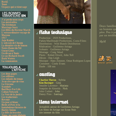
Rocks
Tenet
Un pays qui se tient sage
J'ai perdu mon corps
Les misérables
The Irishman
Deux familles
Marriage Story
un homme qu’e
Les filles du Docteur March
père. Peu à pe
L'extraordinaire voyage de
par un terrible
Marona
1917
Production :
2929 Productions,
Jojo Rabbit
Parkes/MacDonald Productions, Costa Films
MpM
L'odyssée de Choum
Distribution :
Wild Bunch Distribution
La dernière vie de Simon
Réalisation :
Guillermo Arriaga
Notre-Dame du Nil
Scénario :
Guillermo Arriaga
Uncut Gems
Montage :
Craig Wood
Un divan à Tunis
Photo :
Robert Elswit, John Toll
Le cas Richard Jewell
Décors :
Dan Leigh
Dark Waters
Musique :
Hans Zimmer, Omar Rodriguez Lopez
La communion
Costumes :
Cindy Evans
Durée :
108 mn
Les deux papes
Les siffleurs
Les enfants du temps
:
Sylvia
Charlize Theron
Je ne rêve que de vous
:
Gina
Kim Basinger
La Llorana
Jennifer Lawrence :
Mariana
Scandale
Joaquim de Almeida :
Nick
Bad Boys For Life
John Corbett :
John
Cuban Network
Danny Pino :
Santiago
La Voie de la justice
Les traducteurs
Revenir
Un jour si blanc
Birds of Prey et la
Actualités autour de Guillermo Arriaga
fantabuleuse histoire de
Les films de Arriage sur Ecran Noir
Harley Quinn
site internet du film
La fille au bracelet
Jinpa, un conte tibétain