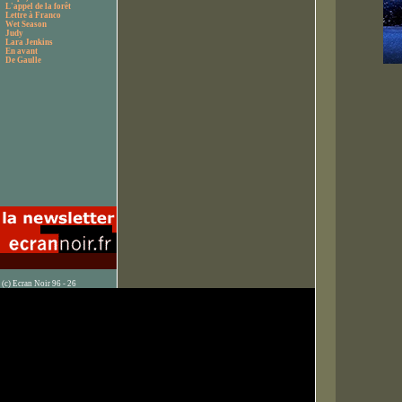
L'appel de la forêt
Lettre à Franco
Wet Season
Judy
Lara Jenkins
En avant
De Gaulle
(c) Ecran Noir 96 - 26