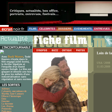
FILMS
CELEBRITES
DOSSIERS
EVENEMENTS
ENTREVUES
Loin de l
Dark Waters
Avec
, Todd
Haynes s'invite dans le
film engagé (côté écolo),
USA / 2008
le thriller légaliste et
11.03.2009
l'enquête d'un David
contre Goliath. Le film est
glaçant et dévoile une fois
de plus les méfaits d'une
industrialisation sans
régulation et sans normes.
Ailleurs
Calamity, une enfance de
Martha Jane Cannary
Effacer l'historique
Ema
Enorme
La daronne
Lux Æterna
Peninsula
Petit pays