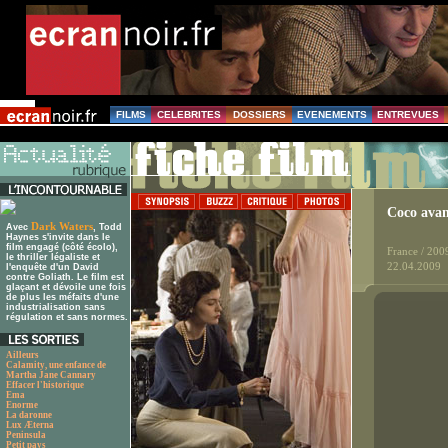
FILMS
CELEBRITES
DOSSIERS
EVENEMENTS
ENTREVUES
Coco avan
Dark Waters
Avec
, Todd
Haynes s'invite dans le
film engagé (côté écolo),
France / 200
le thriller légaliste et
22.04.2009
l'enquête d'un David
contre Goliath. Le film est
glaçant et dévoile une fois
de plus les méfaits d'une
industrialisation sans
régulation et sans normes.
Ailleurs
Calamity, une enfance de
Martha Jane Cannary
Effacer l'historique
Ema
Enorme
La daronne
Lux Æterna
Peninsula
Petit pays