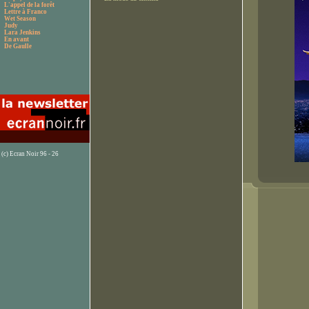
L'appel de la forêt
Lettre à Franco
Wet Season
Judy
Lara Jenkins
En avant
De Gaulle
(c) Ecran Noir 96 - 26