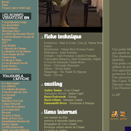
Rocks
Tenet
Un pays qui se tient sage
J'ai perdu mon corps
Les misérables
The Irishman
Marriage Story
Les filles du Docteur March
L'extraordinaire voyage de
Marona
1917
Production :
Haut et Court, Cine @, Warner Bros
Jojo Rabbit
France
L'odyssée de Choum
Une petite fil
Distribution :
Warner Bros Pictures France
La dernière vie de Simon
Réalisation :
Anne Fontaine
qui attend en
Notre-Dame du Nil
Scénario :
Anne Fontaine, Camille Fontaine,
Une chanteuse 
Uncut Gems
Christopher Hampton, Anne Wiazemsky, d'après
éméchés.
Un divan à Tunis
le livre de Edmonde Charles-Roux
Une petite cou
Le cas Richard Jewell
Photo :
Christophe Beaucarne
Dark Waters
tailleur de pr
Décors :
Olivier Radot
La communion
Une apprentie
Maquillage :
Thi Thanh Tu Nguyen
protecteur Eti
Durée :
110 mn
Une amoureuse
Boy Capel, l'
Les deux papes
l'époque empêc
Les siffleurs
C'est l'histo
Les enfants du temps
:
Coco Chanel
Audrey Tautou
Je ne rêve que de vous
Alessandro Nivola :
Arthur Capel
in DP
La Llorana
:
Balsan
Benoit Poelvoorde
Scandale
:
Adrienne Chanel
Marie Gillain
Bad Boys For Life
:
Emilienne d Alençon
Emmanuelle Devos
Cuban Network
La Voie de la justice
Les traducteurs
Revenir
Un jour si blanc
site internet du film
Birds of Prey et la
entrevue d edmonde charles-roux
fantabuleuse histoire de
Biographie de Coco Chanel
Harley Quinn
Boutique culture autour de Chanel
La fille au bracelet
Jinpa, un conte tibétain
La mode au cinéma