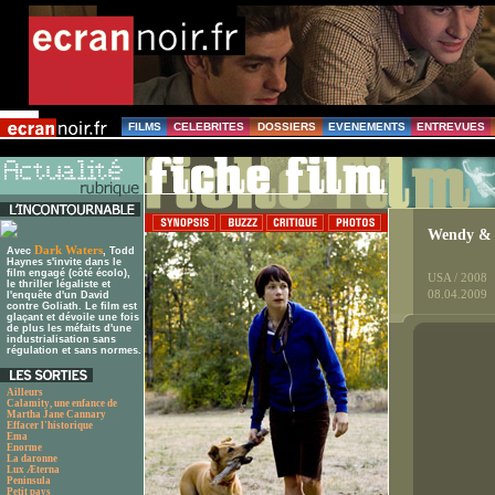
FILMS
CELEBRITES
DOSSIERS
EVENEMENTS
ENTREVUES
Wendy & 
Dark Waters
Avec
, Todd
Haynes s'invite dans le
film engagé (côté écolo),
USA / 2008
le thriller légaliste et
08.04.2009
l'enquête d'un David
contre Goliath. Le film est
glaçant et dévoile une fois
de plus les méfaits d'une
industrialisation sans
régulation et sans normes.
Ailleurs
Calamity, une enfance de
Martha Jane Cannary
Effacer l'historique
Ema
Enorme
La daronne
Lux Æterna
Peninsula
Petit pays