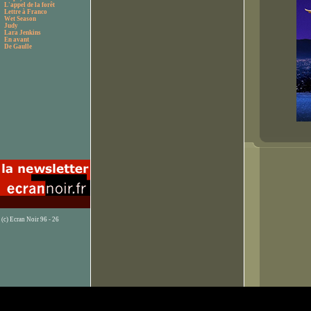
L'appel de la forêt
Lettre à Franco
Wet Season
Judy
Lara Jenkins
En avant
De Gaulle
(c) Ecran Noir 96 - 26