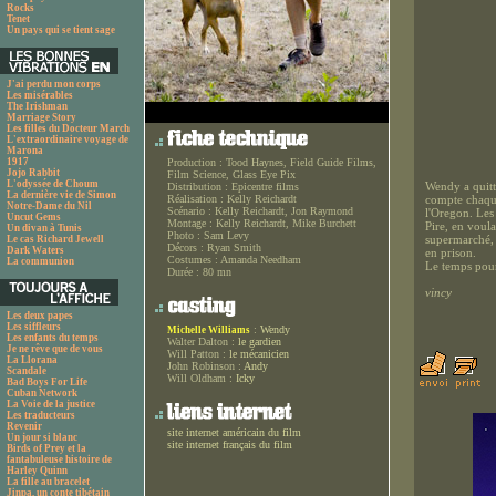
Rocks
Tenet
Un pays qui se tient sage
J'ai perdu mon corps
Les misérables
The Irishman
Marriage Story
Les filles du Docteur March
L'extraordinaire voyage de
Marona
1917
Production :
Tood Haynes, Field Guide Films,
Jojo Rabbit
Film Science, Glass Eye Pix
L'odyssée de Choum
Wendy a quitt
Distribution :
Epicentre films
La dernière vie de Simon
Réalisation :
Kelly Reichardt
compte chaque
Notre-Dame du Nil
Scénario :
Kelly Reichardt, Jon Raymond
l'Oregon. Les
Uncut Gems
Montage :
Kelly Reichardt, Mike Burchett
Pire, en voula
Un divan à Tunis
Photo :
Sam Levy
supermarché, 
Le cas Richard Jewell
Décors :
Ryan Smith
Dark Waters
en prison.
Costumes :
Amanda Needham
La communion
Le temps pour
Durée :
80 mn
vincy
Les deux papes
Les siffleurs
:
Wendy
Michelle Williams
Les enfants du temps
Walter Dalton :
le gardien
Je ne rêve que de vous
Will Patton :
le mécanicien
La Llorana
John Robinson :
Andy
Scandale
Will Oldham :
Icky
Bad Boys For Life
Cuban Network
La Voie de la justice
Les traducteurs
Revenir
site internet américain du film
Un jour si blanc
site internet français du film
Birds of Prey et la
fantabuleuse histoire de
Harley Quinn
La fille au bracelet
Jinpa, un conte tibétain