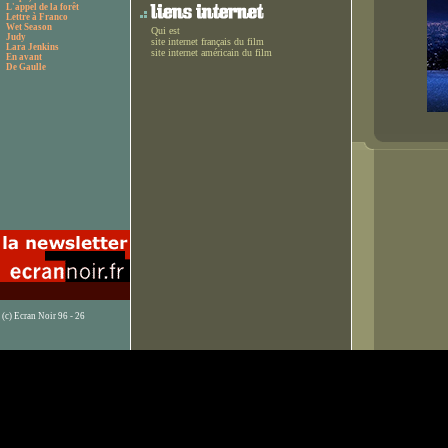
L'appel de la forêt
Lettre à Franco
Wet Season
Qui est
Judy
site internet français du film
Lara Jenkins
site internet américain du film
En avant
De Gaulle
(c) Ecran Noir 96 - 26