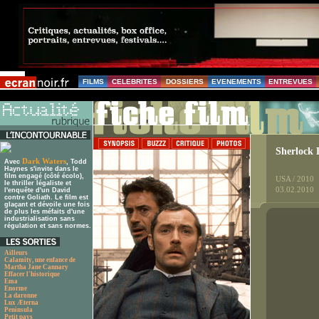
FILMS
CELEBRITES
DOSSIERS
EVENEMENTS
ENTREVUES
Sherlock
Dark Waters
Avec
, Todd
Haynes s'invite dans le
film engagé (côté écolo),
USA / 2010
le thriller légaliste et
03.02.2010
l'enquête d'un David
contre Goliath. Le film est
glaçant et dévoile une fois
de plus les méfaits d'une
industrialisation sans
régulation et sans normes.
Ailleurs
Calamity, une enfance de
Martha Jane Cannary
Effacer l'historique
Ema
Enorme
La daronne
Lux Æterna
Peninsula
Petit pays