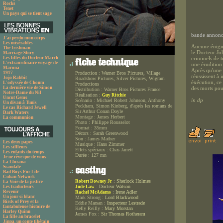
Rocks
Tenet
Un pays qui se tient sage
bande annonce
J'ai perdu mon corps
Les misérables
Aucune énigme
The Irishman
le Docteur Joh
Marriage Story
Les filles du Docteur March
criminels de t
L'extraordinaire voyage de
une érudition 
Marona
Après qu'une 
1917
Production :
Warner Bros Pictures, Village
réussissent à
Jojo Rabbit
Roadshow Pictures, Silver Pictures, Wigram
éxécution, ce
L'odyssée de Choum
Productions
La dernière vie de Simon
des morts pou
Distribution :
Warner Bros Pictures France
Notre-Dame du Nil
Réalisation :
Guy Ritchie
Uncut Gems
in dp
Scénario :
Michael Robert Johnson, Anthony
Un divan à Tunis
Peckham, Simon Kinberg, d'après les romans de
Le cas Richard Jewell
Sir Arthur Conan Doyle
Dark Waters
Montage :
James Herbert
La communion
Photo :
Philippe Rousselot
Format :
35mm
Décors :
Sarah Greenwood
Son :
James Mather
Les deux papes
Musique :
Hans Zimmer
Les siffleurs
Effets spéciaux :
Chas Jarrett
Les enfants du temps
Durée :
127 mn
Je ne rêve que de vous
La Llorana
Scandale
Bad Boys For Life
Cuban Network
:
Sherlock Holmes
Robert Downey Jr
La Voie de la justice
:
Docteur Watson
Les traducteurs
Jude Law
Revenir
:
Irene Adler
Rachel McAdams
Un jour si blanc
Mark Strong :
Lord Blackwood
Birds of Prey et la
Eddie Marsan :
Inspecteur Lestrade
fantabuleuse histoire de
Kelly Reilly :
Mary Morstan
Harley Quinn
James Fox :
Sir Thomas Rotheram
La fille au bracelet
Jinpa, un conte tibétain