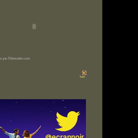
 par Filmtrailer.com
haut