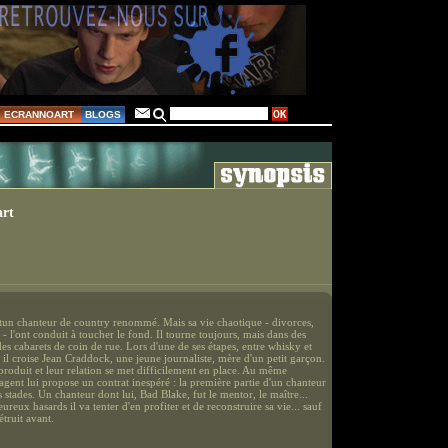
ECRANNOART
BLOGS
art
tun chanteur de country renommé. Mais sa vie chaotique - divorces,
 - l'ont conduit à toucher le fond. Il tourne toujours, mais dans des
es cabarets de coin de rue. Lors d'une de ses étapes, entre whisky et
 il croise Jean Craddock, une jeune journaliste, mère d'un petit garçon.
 produit et leur relation se met difficilement en place. Au même
gent lui propose un contrat inespéré : la première partie d'un chanteur
s stades. Un chanteur dont lui, Bad Blake, fut le mentor, le maître...
ureux hasards il va tenter d'en profiter et de reconstruire sa vie... sauf
détruit avant.