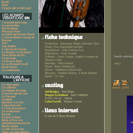
Rocks
Tenet
Un pays qui se tient sage
J'ai perdu mon corps
Les misérables
The Irishman
Marriage Story
Les filles du Docteur March
L'extraordinaire voyage de
Marona
1917
Production :
Informant Media, Butcher's Run
Jojo Rabbit
Films, Fox Searchlight pictures
L'odyssée de Choum
Distribution :
20th Century Fox
La dernière vie de Simon
Réalisation :
Scott Cooper
Notre-Dame du Nil
bande annonce
Scénario :
Scott Cooper, d'après le roman de
Uncut Gems
Thomas Cobb
Un divan à Tunis
Montage :
John Axelrad
vincy
Le cas Richard Jewell
Photo :
Barry Markowitz
Dark Waters
Décors :
Waldemar Kalinowski
La communion
Musique :
Stephen Bruton, T Bone Burnett
Durée :
111 mn
Les deux papes
Les siffleurs
Les enfants du temps
:
Bad Blake
Jeff Bridges
Je ne rêve que de vous
:
Jean Craddock
Maggie Gyllenhaal
La Llorana
Robert Duvall :
Wayne
Scandale
:
Tommy Sweeet
Colin Farrell
Bad Boys For Life
Cuban Network
La Voie de la justice
Les traducteurs
Revenir
le site de T Bone Burnett
Un jour si blanc
Birds of Prey et la
fantabuleuse histoire de
Harley Quinn
La fille au bracelet
Jinpa, un conte tibétain