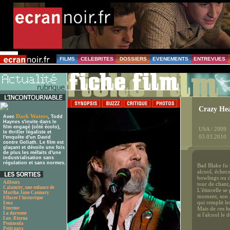
FILMS
CELEBRITES
DOSSIERS
EVENEMENTS
ENTREVUES
Crazy He
Dark Waters
Avec
, Todd
Haynes s'invite dans le
film engagé (côté écolo),
USA / 2009
le thriller légaliste et
03.03.2010
l'enquête d'un David
contre Goliath. Le film est
glaçant et dévoile une fois
de plus les méfaits d'une
industrialisation sans
régulation et sans normes.
Bad Blake fu 
alcool, échecs
bowlings ou d
Ailleurs
tour de chant,
Calamity, une enfance de
L'étincelle se
Martha Jane Cannary
moment, son a
Effacer l'historique
qui remplit le
Ema
Enorme
Mais de ces he
La daronne
si l'alcool le 
Lux Æterna
Peninsula
Petit pays