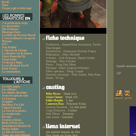
Rocks
Tenet
Un pays qui se tient sage
J'ai perdu mon corps
Les misérables
The Irishman
Marriage Story
Les filles du Docteur March
L'extraordinaire voyage de
Marona
1917
Production :
DreamWorks Animation, Pacific
Jojo Rabbit
Data Images
L'odyssée de Choum
Distribution :
Paramount Pictures France
La dernière vie de Simon
Réalisation :
Mike Mitchell
Notre-Dame du Nil
Scénario :
Josh Klausner, Darren Lemke
Uncut Gems
Montage :
Nick Fletcher
Un divan à Tunis
Photo :
Yong Duk Hhun
Le cas Richard Jewell
bande annonce
Musique :
Harry Gregson-Williams
Dark Waters
Effets spéciaux :
Doug Cooper
La communion
DP
Directeur artistique :
Peter Zaslav, Max Boas
Durée :
93 mn
Les deux papes
Les siffleurs
Les enfants du temps
:
Shrek (vo)
Mike Myers
Je ne rêve que de vous
:
Shrek (vf)
Alain Chabat
La Llorana
:
L âne
Eddie Murphy
Scandale
:
Princesse Fiona
Cameron Diaz
Bad Boys For Life
Antonia Banderas :
Le chat potté
Cuban Network
Craig Robinson :
Cookie
La Voie de la justice
Walt Dhorn :
Tracassin
Les traducteurs
Revenir
Jane Lynch :
Gretched
Un jour si blanc
Birds of Prey et la
fantabuleuse histoire de
Harley Quinn
site internet français du film
La fille au bracelet
Jinpa, un conte tibétain
Tout Shrek sur Ecran Noir