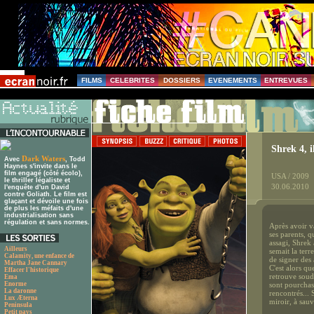
FILMS
CELEBRITES
DOSSIERS
EVENEMENTS
ENTREVUES
Shrek 4, i
Dark Waters
Avec
, Todd
Haynes s'invite dans le
film engagé (côté écolo),
USA / 2009
le thriller légaliste et
30.06.2010
l'enquête d'un David
contre Goliath. Le film est
glaçant et dévoile une fois
de plus les méfaits d'une
industrialisation sans
régulation et sans normes.
Après avoir v
ses parents, 
assagi, Shrek 
Ailleurs
semait la terr
Calamity, une enfance de
de signer des 
Martha Jane Cannary
C'est alors qu
Effacer l'historique
retrouve soud
Ema
Enorme
sont pourchass
La daronne
rencontrés... 
Lux Æterna
miroir, à sau
Peninsula
Petit pays