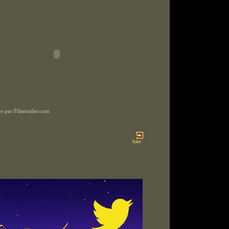
 par Filmtrailer.com
haut