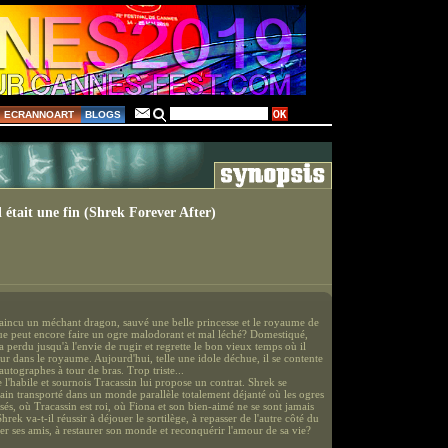
ECRANNOART
BLOGS
l était une fin (Shrek Forever After)
aincu un méchant dragon, sauvé une belle princesse et le royaume de
que peut encore faire un ogre malodorant et mal léché? Domestiqué,
a perdu jusqu'à l'envie de rugir et regrette le bon vieux temps où il
eur dans le royaume. Aujourd'hui, telle une idole déchue, il se contente
autographes à tour de bras. Trop triste...
e l'habile et sournois Tracassin lui propose un contrat. Shrek se
ain transporté dans un monde parallèle totalement déjanté où les ogres
és, où Tracassin est roi, où Fiona et son bien-aimé ne se sont jamais
Shrek va-t-il réussir à déjouer le sortilège, à repasser de l'autre côté du
ver ses amis, à restaurer son monde et reconquérir l'amour de sa vie?