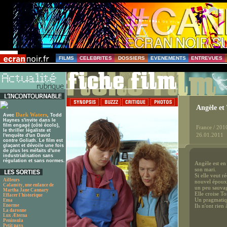
FILMS
CELEBRITES
DOSSIERS
EVENEMENTS
ENTREVUES
Angèle et
Dark Waters
Avec
, Todd
Haynes s'invite dans le
film engagé (côté écolo),
France / 201
le thriller légaliste et
26.01.2011
l'enquête d'un David
contre Goliath. Le film est
glaçant et dévoile une fois
de plus les méfaits d'une
industrialisation sans
régulation et sans normes.
Angèle est en
son mari.
Si elle veut r
Ailleurs
nouvel époux, 
Calamity, une enfance de
un peu sauva
Martha Jane Cannary
Elle croise T
Effacer l'historique
Un pragmatiq
Ema
Enorme
Ils n'ont rien
La daronne
Lux Æterna
Peninsula
Petit pays