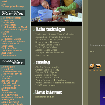
Rocks
Tenet
Un pays qui se tient sage
J'ai perdu mon corps
Les misérables
The Irishman
Marriage Story
Les filles du Docteur March
L'extraordinaire voyage de
Marona
1917
Production :
Lionceau films, Cinécinéma
Jojo Rabbit
Distribution :
Pyramide distribution
L'odyssée de Choum
Réalisation :
Alix Delaporte
La dernière vie de Simon
Scénario :
Alix Delaporte
Notre-Dame du Nil
Montage :
Louise Decelle
bande annonce
Uncut Gems
Photo :
Claire Mathon
Un divan à Tunis
Décors :
Hélène Ustaze
Le cas Richard Jewell
vincy
Musique :
Mathieu Maestracci
Dark Waters
Durée :
87 mn
La communion
Les deux papes
Clotilde Hesme :
Angèle
Les siffleurs
Grégory Gadebois :
Tony
Les enfants du temps
Evelyne Didi :
Myriam
Je ne rêve que de vous
Jérôme Huguet :
Ryan
La Llorana
Antoine Couleau :
Yohan
Scandale
Patrick Descamps :
le grand père
Bad Boys For Life
Patrick Ligardes :
le conseiller d'insertion
Cuban Network
Lola Duenas :
Anabel
La Voie de la justice
Les traducteurs
Revenir
Un jour si blanc
Birds of Prey et la
site internet du film
fantabuleuse histoire de
Harley Quinn
La fille au bracelet
Jinpa, un conte tibétain