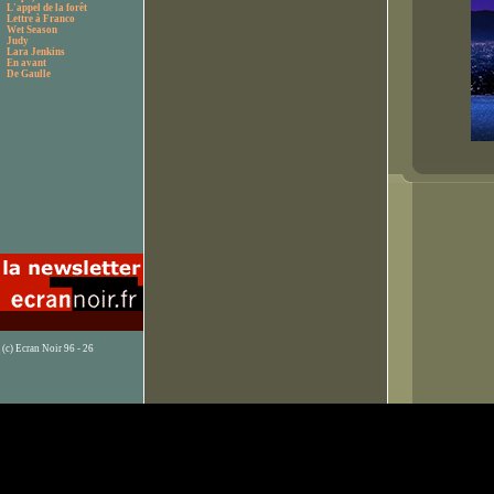
L'appel de la forêt
Lettre à Franco
Wet Season
Judy
Lara Jenkins
En avant
De Gaulle
(c) Ecran Noir 96 - 26