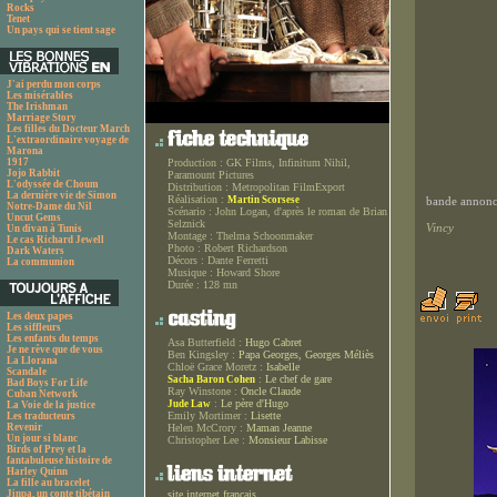
Rocks
Tenet
Un pays qui se tient sage
J'ai perdu mon corps
Les misérables
The Irishman
Marriage Story
Les filles du Docteur March
L'extraordinaire voyage de
Marona
1917
Production :
GK Films, Infinitum Nihil,
Jojo Rabbit
Paramount Pictures
L'odyssée de Choum
Distribution :
Metropolitan FilmExport
La dernière vie de Simon
Réalisation :
Martin Scorsese
bande annonce
Notre-Dame du Nil
Scénario :
John Logan, d'après le roman de Brian
Uncut Gems
Selznick
Vincy
Un divan à Tunis
Montage :
Thelma Schoonmaker
Le cas Richard Jewell
Photo :
Robert Richardson
Dark Waters
Décors :
Dante Ferretti
La communion
Musique :
Howard Shore
Durée :
128 mn
Les deux papes
Les siffleurs
Les enfants du temps
Asa Butterfield :
Hugo Cabret
Je ne rêve que de vous
Ben Kingsley :
Papa Georges, Georges Méliès
La Llorana
Chloë Grace Moretz :
Isabelle
Scandale
:
Le chef de gare
Sacha Baron Cohen
Bad Boys For Life
Ray Winstone :
Oncle Claude
Cuban Network
:
Le père d'Hugo
Jude Law
La Voie de la justice
Emily Mortimer :
Lisette
Les traducteurs
Revenir
Helen McCrory :
Maman Jeanne
Un jour si blanc
Christopher Lee :
Monsieur Labisse
Birds of Prey et la
fantabuleuse histoire de
Harley Quinn
La fille au bracelet
Jinpa, un conte tibétain
site internet français