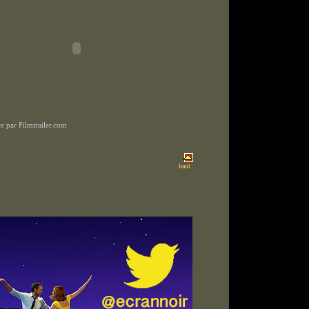
 par Filmtrailer.com
haut