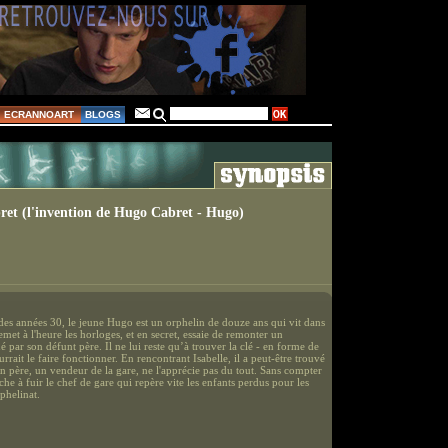
ECRANNOART
BLOGS
et (l'invention de Hugo Cabret - Hugo)
 des années 30, le jeune Hugo est un orphelin de douze ans qui vit dans
remet à l'heure les horloges, et en secret, essaie de remonter un
 par son défunt père. Il ne lui reste qu’à trouver la clé - en forme de
rrait le faire fonctionner. En rencontrant Isabelle, il a peut-être trouvé
on père, un vendeur de la gare, ne l'apprécie pas du tout. Sans compter
e à fuir le chef de gare qui repère vite les enfants perdus pour les
phelinat.