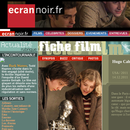
FILMS
CELEBRITES
DOSSIERS
EVENEMENTS
ENTREVUES
Hugo Cabr
Dark Waters
Avec
, Todd
Haynes s'invite dans le
film engagé (côté écolo),
USA / 2011
le thriller légaliste et
14.12.2011
l'enquête d'un David
contre Goliath. Le film est
glaçant et dévoile une fois
de plus les méfaits d'une
industrialisation sans
régulation et sans normes.
Dans le Paris
une gare : il 
automate légué
Ailleurs
cœur - qui pou
Calamity, une enfance de
la clé. mais s
Martha Jane Cannary
qu'Hugo cherch
Effacer l'historique
envoyer à l'or
Ema
Enorme
La daronne
Lux Æterna
Peninsula
Petit pays