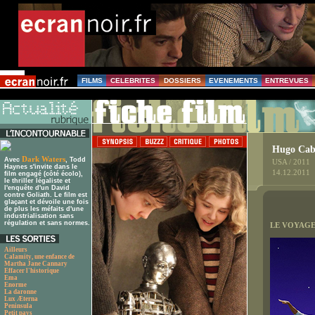
FILMS
CELEBRITES
DOSSIERS
EVENEMENTS
ENTREVUES
Hugo Cabr
Dark Waters
Avec
, Todd
USA / 2011
Haynes s'invite dans le
14.12.2011
film engagé (côté écolo),
le thriller légaliste et
l'enquête d'un David
contre Goliath. Le film est
glaçant et dévoile une fois
de plus les méfaits d'une
industrialisation sans
régulation et sans normes.
LE VOYAGE
Ailleurs
Calamity, une enfance de
Martha Jane Cannary
Effacer l'historique
Ema
Enorme
La daronne
Lux Æterna
Peninsula
Petit pays