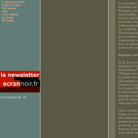
L'appel de la forêt
La rencontre,
Lettre à Franco
marchand de j
Wet Season
Kingsley, inc
Judy
improbables, 
Lara Jenkins
En avant
Cohen, parfai
De Gaulle
deuxième renco
quête proposé
de l’orphelin
Moretz) parti
pour certains 
dramaturgie en
avec sa galer
aventuriers e
Scorsese s'es
Et là, le tour
splendeur d’i
déclaration d
l’Histoire au
Scorsese répo
plus grands c
assistons, hyp
Le cinéaste N
d’universalité
langage et co
(c) Ecran Noir 96 - 26
delà de l’hom
était tout à la
Cela n’empêch
temps. Ici, p
rebondissemen
sentiers battu
le monde, peti
dans un même 
nous offrir un