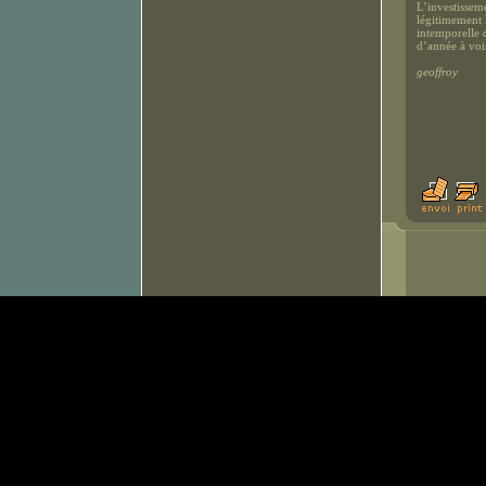
L’investissem
légitimement l
intemporelle q
d’année à voi
geoffroy