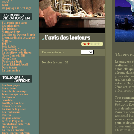
Rocks
Tenet
Un pays qui se tient sage
J'ai perdu mon corps
Les misérables
The Irishman
Marriage Story
Les filles du Docteur March
L'extraordinaire voyage de
Marona
1917
Jojo Rabbit
L'odyssée de Choum
Donnez votre avis...
La dernière vie de Simon
"
Mon père et 
Notre-Dame du Nil
Uncut Gems
Le nouveau fi
Un divan à Tunis
Nombre de votes : 36
Le cas Richard Jewell
réalisateur de
Dark Waters
habituelle qu
La communion
déroute dans s
pour cette rai
résultat palpi
enfants,
Hugo
Les deux papes
7ème art, sor
Les siffleurs
précurseurs du
Les enfants du temps
Je ne rêve que de vous
La Llorana
Tout commence
Scandale
formidablemen
Bad Boys For Life
Fabuleux Des
Cuban Network
tout de même,
La Voie de la justice
s’ouvre à nou
Les traducteurs
Revenir
technicité blu
Un jour si blanc
au service de 
Birds of Prey et la
petit, se dévo
fantabuleuse histoire de
nouvel outil 
Harley Quinn
l’histoire du 
La fille au bracelet
Jinpa, un conte tibétain