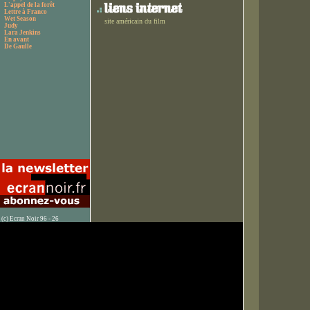
L'appel de la forêt
Lettre à Franco
Wet Season
site américain du film
Judy
Lara Jenkins
En avant
De Gaulle
(c) Ecran Noir 96 - 26