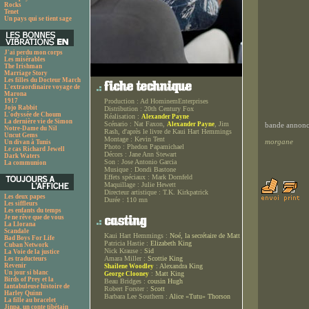
Rocks
Tenet
Un pays qui se tient sage
J'ai perdu mon corps
Les misérables
The Irishman
Marriage Story
Les filles du Docteur March
L'extraordinaire voyage de
Marona
1917
Production :
Ad HominemEnterprises
Jojo Rabbit
Distribution :
20th Century Fox
L'odyssée de Choum
Réalisation :
Alexander Payne
La dernière vie de Simon
Scénario :
Nat Faxon,
, Jim
Alexander Payne
bande annonce
Notre-Dame du Nil
Rash, d'après le livre de Kaui Hart Hemmings
Uncut Gems
Montage :
Kevin Tent
morgane
Un divan à Tunis
Photo :
Phedon Papamichael
Le cas Richard Jewell
Décors :
Jane Ann Stewart
Dark Waters
Son :
Jose Antonio Garcia
La communion
Musique :
Dondi Bastone
Effets spéciaux :
Mark Dornfeld
Maquillage :
Julie Hewett
Directeur artistique :
T.K. Kirkpatrick
Les deux papes
Durée :
110 mn
Les siffleurs
Les enfants du temps
Je ne rêve que de vous
La Llorana
Scandale
Kaui Hart Hemmings :
Noé, la secrétaire de Matt
Bad Boys For Life
Patricia Hastie :
Elizabeth King
Cuban Network
Nick Krause :
Sid
La Voie de la justice
Amara Miller :
Scottie King
Les traducteurs
Revenir
:
Alexandra King
Shailene Woodley
Un jour si blanc
:
Matt King
George Clooney
Birds of Prey et la
Beau Bridges :
cousin Hugh
fantabuleuse histoire de
Robert Forster :
Scott
Harley Quinn
Barbara Lee Southern :
Alice «Tutu» Thorson
La fille au bracelet
Jinpa, un conte tibétain