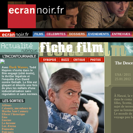
FILMS
CELEBRITES
DOSSIERS
EVENEMENTS
ENTREVUES
The Desce
Dark Waters
Avec
, Todd
Haynes s'invite dans le
film engagé (côté écolo),
USA / 2011
le thriller légaliste et
25.01.2012
l'enquête d'un David
contre Goliath. Le film est
glaçant et dévoile une fois
de plus les méfaits d'une
industrialisation sans
régulation et sans normes.
À Hawaï, la v
dans le coma à
filles, Scotti
Ailleurs
sujet de terre
Calamity, une enfance de
que sa femme
Martha Jane Cannary
Le monde de M
Effacer l'historique
voyage peu b
Ema
Enorme
La daronne
Lux Æterna
Peninsula
Petit pays