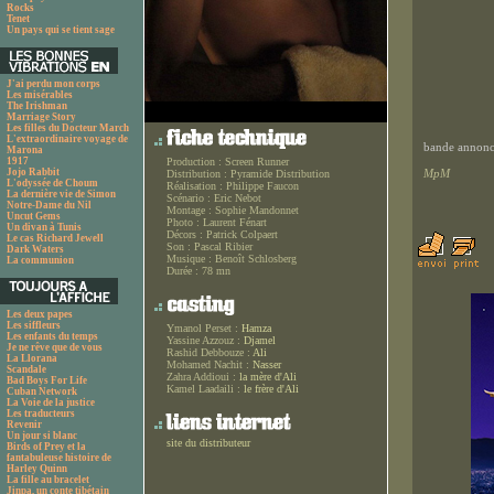
Rocks
Tenet
Un pays qui se tient sage
J'ai perdu mon corps
Les misérables
The Irishman
Marriage Story
Les filles du Docteur March
L'extraordinaire voyage de
bande annonce
Marona
1917
Production :
Screen Runner
Jojo Rabbit
MpM
Distribution :
Pyramide Distribution
L'odyssée de Choum
Réalisation :
Philippe Faucon
La dernière vie de Simon
Scénario :
Eric Nebot
Notre-Dame du Nil
Montage :
Sophie Mandonnet
Uncut Gems
Photo :
Laurent Fénart
Un divan à Tunis
Décors :
Patrick Colpaert
Le cas Richard Jewell
Son :
Pascal Ribier
Dark Waters
Musique :
Benoît Schlosberg
La communion
Durée :
78 mn
Les deux papes
Les siffleurs
Ymanol Perset :
Hamza
Les enfants du temps
Yassine Azzouz :
Djamel
Je ne rêve que de vous
Rashid Debbouze :
Ali
La Llorana
Mohamed Nachit :
Nasser
Scandale
Zahra Addioui :
la mère d'Ali
Bad Boys For Life
Kamel Laadaili :
le frère d'Ali
Cuban Network
La Voie de la justice
Les traducteurs
Revenir
Un jour si blanc
site du distributeur
Birds of Prey et la
fantabuleuse histoire de
Harley Quinn
La fille au bracelet
Jinpa, un conte tibétain