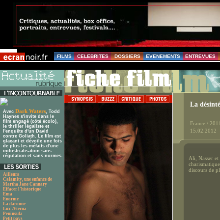
FILMS
CELEBRITES
DOSSIERS
EVENEMENTS
ENTREVUES
La désint
Dark Waters
Avec
, Todd
Haynes s'invite dans le
film engagé (côté écolo),
France / 201
le thriller légaliste et
15.02.2012
l'enquête d'un David
contre Goliath. Le film est
glaçant et dévoile une fois
de plus les méfaits d'une
industrialisation sans
régulation et sans normes.
Ali, Nasser e
charismatique 
discours de p
Ailleurs
Calamity, une enfance de
Martha Jane Cannary
Effacer l'historique
Ema
Enorme
La daronne
Lux Æterna
Peninsula
Petit pays