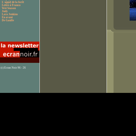
L'appel de la forêt
Lettre à Franco
Wet Season
Judy
Lara Jenkins
En avant
De Gaulle
(c) Ecran Noir 96 - 26