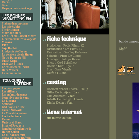
Rocks
Tenet
Un pays qui se tient sage
J'ai perdu mon corps
Les misérables
The Irishman
Marriage Story
Les filles du Docteur March
L'extraordinaire voyage de
bande annonce
Marona
1917
Production :
Fobic Films, K2
Jojo Rabbit
MpM
Distribution :
Les Films 13
L'odyssée de Choum
Réalisation :
Geoffrey Enthoven
La dernière vie de Simon
Scénario :
Pierre De Clercq
Notre-Dame du Nil
Montage :
Philippe Ravoet
Uncut Gems
Photo :
Gerd Schelfhout
Un divan à Tunis
Décors :
Kurt Rigolle
Le cas Richard Jewell
Son :
Geert Vlegels
Dark Waters
Durée :
113 mn
La communion
Les deux papes
Robrecht Vanden Thoren :
Philip
Les siffleurs
Gilles De Schrijver :
Lars
Les enfants du temps
Tom Audenaert :
Jozef
Je ne rêve que de vous
Isabelle De Hertogh :
Claude
La Llorana
Kimke Desart :
Yoni
Scandale
Bad Boys For Life
Cuban Network
La Voie de la justice
Les traducteurs
site internet du film
Revenir
Un jour si blanc
Birds of Prey et la
fantabuleuse histoire de
Harley Quinn
La fille au bracelet
Jinpa, un conte tibétain