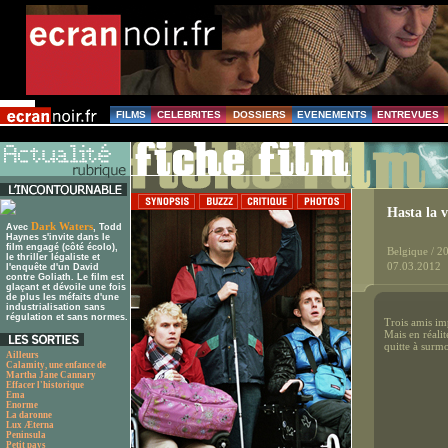
FILMS
CELEBRITES
DOSSIERS
EVENEMENTS
ENTREVUES
Hasta la v
Dark Waters
Avec
, Todd
Haynes s'invite dans le
film engagé (côté écolo),
Belgique / 2
le thriller légaliste et
07.03.2012
l'enquête d'un David
contre Goliath. Le film est
glaçant et dévoile une fois
de plus les méfaits d'une
industrialisation sans
régulation et sans normes.
Trois amis im
Mais en réali
quitte à surmo
Ailleurs
Calamity, une enfance de
Martha Jane Cannary
Effacer l'historique
Ema
Enorme
La daronne
Lux Æterna
Peninsula
Petit pays