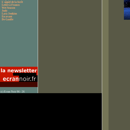
L'appel de la forêt
Lettre à Franco
Wet Season
Judy
Lara Jenkins
En avant
De Gaulle
(c) Ecran Noir 96 - 26