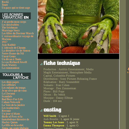
Rocks
Tenet
Un pays qui se tient sage
J'ai perdu mon corps
Les misérables
The Irishman
Marriage Story
Les filles du Docteur March
L'extraordinaire voyage de
Marona
1917
Jojo Rabbit
L'odyssée de Choum
La dernière vie de Simon
Notre-Dame du Nil
Uncut Gems
Un divan à Tunis
Le cas Richard Jewell
Dark Waters
La communion
Production :
Amblin Entertainment, Media
Magik Entertainment, Hemisphere Media
Capital, Columbia Pictures
Distribution :
Sony Pictures Releasing France
Réalisation :
Barry Sonnenfeld
Les deux papes
Les siffleurs
Scénario :
Etan Cohen
Les enfants du temps
Montage :
Don Zimmerman
Je ne rêve que de vous
Photo :
Bill Pope
La Llorana
Décors :
Bo Welch
Scandale
Musique :
Danny Elfman
Bad Boys For Life
Durée :
104 mn
Cuban Network
La Voie de la justice
Les traducteurs
Revenir
Un jour si blanc
:
L'agent J
Will Smith
Birds of Prey et la
Josh Broslin :
L agent K jeune
fantabuleuse histoire de
:
L agent K
Harley Quinn
Tommy Lee Jones
La fille au bracelet
:
L agent O
Emma Thompson
Jinpa, un conte tibétain
Jemaine Clement :
Boris