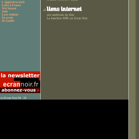
L'appel de la forêt
Lettre à Franco
Wet Season
Judy
Lara Jenkins
site américain du film
En avant
La franchise MIB sur Ecran Noir
De Gaulle
(c) Ecran Noir 96 - 26