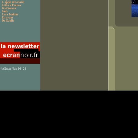
L'appel de la forêt
Lettre à Franco
Wet Season
Judy
Lara Jenkins
En avant
De Gaulle
(c) Ecran Noir 96 - 26