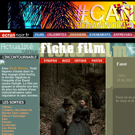
FILMS
CELEBRITES
DOSSIERS
EVENEMENTS
ENTREVUES
Faust
Dark Waters
Avec
, Todd
Haynes s'invite dans le
film engagé (côté écolo),
/ 2011
le thriller légaliste et
20.06.2012
l'enquête d'un David
contre Goliath. Le film est
glaçant et dévoile une fois
de plus les méfaits d'une
industrialisation sans
régulation et sans normes.
Faust est un 
de chair et de
Ailleurs
Calamity, une enfance de
Martha Jane Cannary
Effacer l'historique
Ema
Enorme
La daronne
Lux Æterna
Peninsula
Petit pays