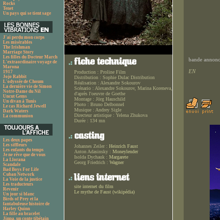
Rocks
Tenet
Un pays qui se tient sage
J'ai perdu mon corps
Les misérables
The Irishman
Marriage Story
Les filles du Docteur March
bande annonce
L'extraordinaire voyage de
Marona
EN
1917
Production :
Proline Film
Jojo Rabbit
Distribution :
Sophie Dulac Distribution
L'odyssée de Choum
Réalisation :
Alexandre Sokourov
La dernière vie de Simon
Scénario :
Alexandre Sokourov, Marina Koreneva,
Notre-Dame du Nil
d'après l'oeuvre de Goethe
Uncut Gems
Montage :
Jörg Hauschild
Un divan à Tunis
Photo :
Bruno Delbonnel
Le cas Richard Jewell
Musique :
Andrey Sigle
Dark Waters
Directeur artistique :
Yelena Zhukova
La communion
Durée :
134 mn
Les deux papes
Les siffleurs
Johannes Zeiler :
Heinrich Faust
Les enfants du temps
Anton Adasinsky :
Moneylender
Je ne rêve que de vous
Isolda Dychauk :
Margarete
La Llorana
Georg Friedrich :
Wagner
Scandale
Bad Boys For Life
Cuban Network
La Voie de la justice
Les traducteurs
site internet du film
Revenir
Le mythe de Faust (wikipédia)
Un jour si blanc
Birds of Prey et la
fantabuleuse histoire de
Harley Quinn
La fille au bracelet
Jinpa, un conte tibétain