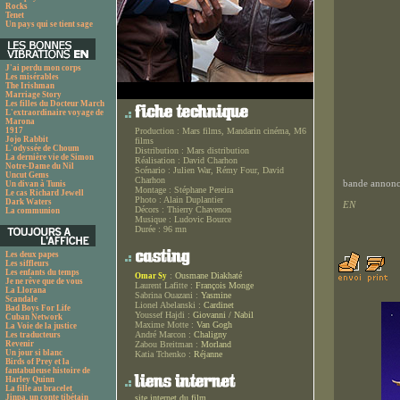
Rocks
Tenet
Un pays qui se tient sage
J'ai perdu mon corps
Les misérables
The Irishman
Marriage Story
Les filles du Docteur March
L'extraordinaire voyage de
Marona
1917
Production :
Mars films, Mandarin cinéma, M6
Jojo Rabbit
films
L'odyssée de Choum
Distribution :
Mars distribution
La dernière vie de Simon
Réalisation :
David Charhon
Notre-Dame du Nil
Scénario :
Julien War, Rémy Four, David
Uncut Gems
Charhon
bande annonce
Un divan à Tunis
Montage :
Stéphane Pereira
Le cas Richard Jewell
Photo :
Alain Duplantier
Dark Waters
EN
Décors :
Thierry Chavenon
La communion
Musique :
Ludovic Bource
Durée :
96 mn
Les deux papes
Les siffleurs
Les enfants du temps
:
Ousmane Diakhaté
Omar Sy
Je ne rêve que de vous
Laurent Lafitte :
François Monge
La Llorana
Sabrina Ouazani :
Yasmine
Scandale
Lionel Abelanski :
Cardinet
Bad Boys For Life
Youssef Hajdi :
Giovanni / Nabil
Cuban Network
Maxime Motte :
Van Gogh
La Voie de la justice
André Marcon :
Chaligny
Les traducteurs
Revenir
Zabou Breitman :
Morland
Un jour si blanc
Katia Tchenko :
Réjanne
Birds of Prey et la
fantabuleuse histoire de
Harley Quinn
La fille au bracelet
Jinpa, un conte tibétain
site internet du film