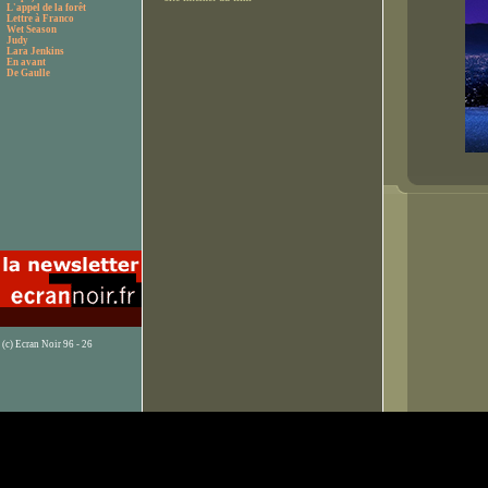
L'appel de la forêt
Lettre à Franco
Wet Season
Judy
Lara Jenkins
En avant
De Gaulle
(c) Ecran Noir 96 - 26