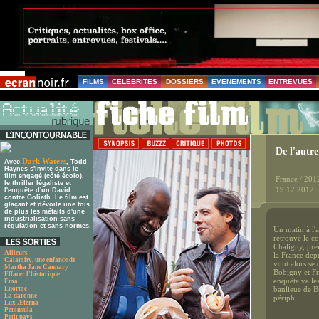
FILMS
CELEBRITES
DOSSIERS
EVENEMENTS
ENTREVUES
De l'autre
Dark Waters
Avec
, Todd
Haynes s'invite dans le
film engagé (côté écolo),
France / 201
le thriller légaliste et
19.12.2012
l'enquête d'un David
contre Goliath. Le film est
glaçant et dévoile une fois
de plus les méfaits d'une
industrialisation sans
régulation et sans normes.
Un matin à l'a
retrouvé le c
Chaligny, pre
Ailleurs
la France dep
Calamity, une enfance de
vont alors se 
Martha Jane Cannary
Bobigny et Fr
Effacer l'historique
enquête va les
Ema
Enorme
banlieue de Bo
La daronne
périph.
Lux Æterna
Peninsula
Petit pays