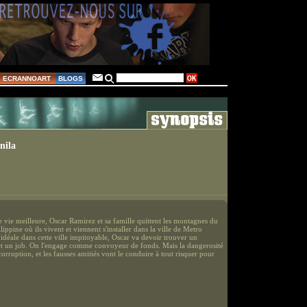
ECRANNOART
BLOGS
nila
e vie meilleure, Oscar Ramirez et sa famille quittent les montagnes du
lippine où ils vivent et viennent s'installer dans la ville de Metro
idéale dans cette ville impitoyable, Oscar va devoir trouver un
t un job. On l'engage comme convoyeur de fonds. Mais la dangerosité
corruption, et les fausses amitiés vont le conduire à tout risquer pour