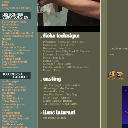
Rocks
Tenet
Un pays qui se tient sage
J'ai perdu mon corps
Les misérables
The Irishman
Marriage Story
Les filles du Docteur March
L'extraordinaire voyage de
Marona
1917
Production :
Chocolate Frog Films
Jojo Rabbit
Distribution :
Haut et Court
L'odyssée de Choum
Réalisation :
Sean Ellis
bande annonce
La dernière vie de Simon
Scénario :
Sean Ellis, Frank E. Flowers
Notre-Dame du Nil
Montage :
Richard Mettler
EN
Uncut Gems
Photo :
Sean Ellis
Un divan à Tunis
Format :
1,85
Le cas Richard Jewell
Musique :
Robin Foster
Dark Waters
Directeur artistique :
Alfi Antonio Orseo
La communion
Durée :
115 mn
Les deux papes
Les siffleurs
Jake Macapagal :
Oscar Ramirez
Les enfants du temps
Althea Vega :
Mai Ramirez
Je ne rêve que de vous
John Arcilla :
Ong
La Llorana
Ana Abad-Santos :
Dora Ong
Scandale
Miles Canapi :
Charlie
Bad Boys For Life
Moises Magisa :
Buddha
Cuban Network
JM Rodriguez :
Alfred Santos
La Voie de la justice
Les traducteurs
Revenir
Un jour si blanc
Birds of Prey et la
site internet du film
fantabuleuse histoire de
Harley Quinn
La fille au bracelet
Jinpa, un conte tibétain