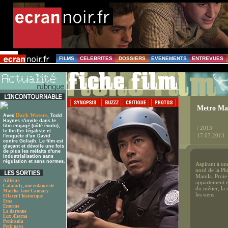
FILMS
CELEBRITES
DOSSIERS
EVENEMENTS
ENTREVUES
Metro Ma
Dark Waters
Avec
, Todd
Haynes s'invite dans le
film engagé (côté écolo),
/ 2013
le thriller légaliste et
17.07.2013
l'enquête d'un David
contre Goliath. Le film est
glaçant et dévoile une fois
de plus les méfaits d'une
industrialisation sans
régulation et sans normes.
Aspirant à un
nord de la Phi
Manila. Proie 
Ailleurs
appartement e
Calamity, une enfance de
du métier, la 
Martha Jane Cannary
les siens.
Effacer l'historique
Ema
Enorme
La daronne
Lux Æterna
Peninsula
Petit pays