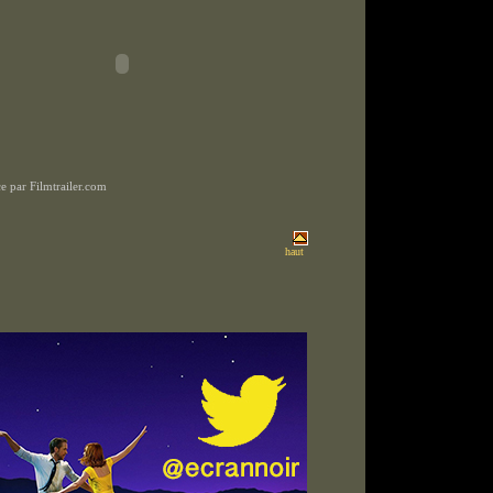
 par Filmtrailer.com
haut