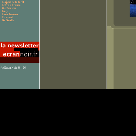
L'appel de la forêt
Lettre à Franco
Wet Season
Judy
Lara Jenkins
En avant
De Gaulle
(c) Ecran Noir 96 - 26