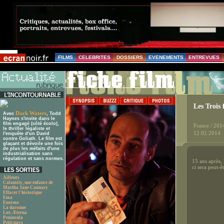
FILMS
CELEBRITES
DOSSIERS
EVENEMENTS
ENTREVUES
Les Trois 
Dark Waters
Avec
, Todd
Haynes s'invite dans le
film engagé (côté écolo),
France / 201
le thriller légaliste et
12.02.2014
l'enquête d'un David
contre Goliath. Le film est
glaçant et dévoile une fois
de plus les méfaits d'une
industrialisation sans
régulation et sans normes.
15 ans après, 
ci sera peut-ê
Ailleurs
Calamity, une enfance de
Martha Jane Cannary
Effacer l'historique
Ema
Enorme
La daronne
Lux Æterna
Peninsula
Petit pays