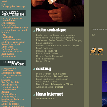
Rocks
Tenet
Un pays qui se tient sage
J'ai perdu mon corps
Les misérables
The Irishman
Marriage Story
Les filles du Docteur March
bande annonce
L'extraordinaire voyage de
Marona
EN
1917
Production :
Pan Européenne Production
Jojo Rabbit
Distribution :
Wild Bunch Distribution
L'odyssée de Choum
Réalisation :
Didier Bourdon, Bernard Campan,
La dernière vie de Simon
Pascal Légitimus
Notre-Dame du Nil
Scénario :
Didier Bourdon, Bernard Campan,
Uncut Gems
Pascal Légitimus
Un divan à Tunis
Montage :
Jeanne Kef
Le cas Richard Jewell
Photo :
Pascal Caubère
Dark Waters
Décors :
Aurélie Rogemond
La communion
Son :
Samy Bardet
Durée :
106 mn
Les deux papes
Les siffleurs
Les enfants du temps
Didier Bourdon :
Didier Latour
Je ne rêve que de vous
Bernard Campan :
Bernard Latour
La Llorana
Pascal Légitimus :
Pascal Latour
Scandale
Sofia Lesaffre :
Sarah
Bad Boys For Life
Daniel Russo :
le beau-père de Michael
Cuban Network
Antoine du Merle :
Michael
La Voie de la justice
Les traducteurs
Revenir
Un jour si blanc
Birds of Prey et la
site internet du film
fantabuleuse histoire de
Harley Quinn
La fille au bracelet
Jinpa, un conte tibétain