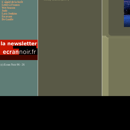
L'appel de la forêt
Lettre à Franco
Wet Season
Judy
Lara Jenkins
En avant
De Gaulle
(c) Ecran Noir 96 - 26