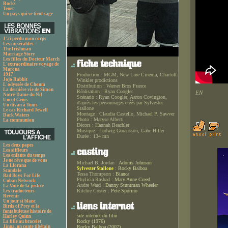
Rocks
Tenet
Un pays qui se tient sage
J'ai perdu mon corps
Les misérables
The Irishman
Marriage Story
Les filles du Docteur March
L'extraordinaire voyage de
Marona
1917
Production :
MGM, New Line Cinema, Chartoff-
Jojo Rabbit
Winkler prodictions
L'odyssée de Choum
Distribution :
Warner Bros France
La dernière vie de Simon
Réalisation :
Ryan Coogler
EN
Notre-Dame du Nil
Scénario :
Ryan Coogler, Aaron Covington,
Uncut Gems
d'après les personnages créés par Sylvester
Un divan à Tunis
Stallone
Le cas Richard Jewell
Montage :
Claudia Castello, Michael P. Sawver
Dark Waters
Photo :
Maryse Alberti
La communion
Décors :
Hannah Beachler
Musique :
Ludwig Göransson, Gabe Hilfer
Durée :
134 mn
Les deux papes
Les siffleurs
Les enfants du temps
Je ne rêve que de vous
Michael B. Jordan :
Adonis Johnson
La Llorana
:
Rocky Balboa
Sylvester Stallone
Scandale
Tessa Thompson :
Bianca
Bad Boys For Life
Phylicia Rashad :
Mary Anne Creed
Cuban Network
Andre Ward :
Danny Stuntman Wheeler
La Voie de la justice
Ritchie Coster :
Pete Sporino
Les traducteurs
Revenir
Un jour si blanc
Birds of Prey et la
fantabuleuse histoire de
site internet du film
Harley Quinn
Rocky (1976)
La fille au bracelet
Jinpa, un conte tibétain
Rocky Balboa (2007)