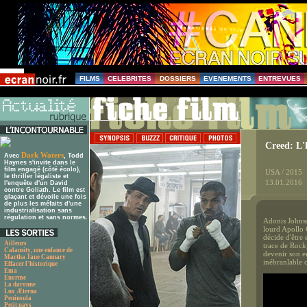
FILMS
CELEBRITES
DOSSIERS
EVENEMENTS
ENTREVUES
Creed: L'
Dark Waters
Avec
, Todd
Haynes s'invite dans le
film engagé (côté écolo),
USA / 2015
le thriller légaliste et
13.01.2016
l'enquête d'un David
contre Goliath. Le film est
glaçant et dévoile une fois
de plus les méfaits d'une
industrialisation sans
régulation et sans normes.
Adonis Johnso
lourd Apollo C
décide d'être 
Ailleurs
trace de Rock
Calamity, une enfance de
devenir son e
Martha Jane Cannary
inébranlable 
Effacer l'historique
Ema
Enorme
La daronne
Lux Æterna
Peninsula
Petit pays