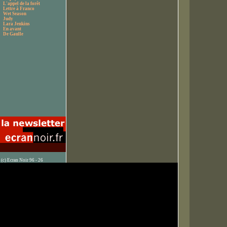
L'appel de la forêt
Lettre à Franco
Wet Season
Judy
Lara Jenkins
En avant
De Gaulle
(c) Ecran Noir 96 - 26