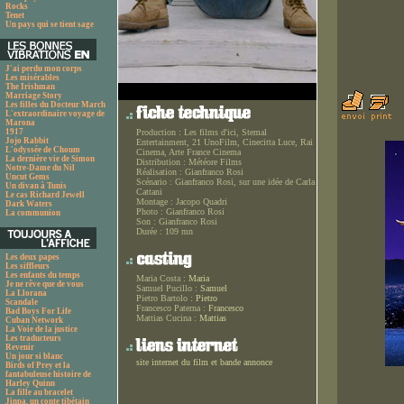
Rocks
Tenet
Un pays qui se tient sage
J'ai perdu mon corps
Les misérables
The Irishman
Marriage Story
Les filles du Docteur March
L'extraordinaire voyage de
Marona
1917
Production :
Les films d'ici, Stemal
Jojo Rabbit
Entertainment, 21 UnoFilm, Cinecitta Luce, Rai
L'odyssée de Choum
Cinema, Arte France Cinema
La dernière vie de Simon
Distribution :
Météore Films
Notre-Dame du Nil
Réalisation :
Gianfranco Rosi
Uncut Gems
Scénario :
Gianfranco Rosi, sur une idée de Carla
Un divan à Tunis
Cattani
Le cas Richard Jewell
Montage :
Jacopo Quadri
Dark Waters
Photo :
Gianfranco Rosi
La communion
Son :
Gianfranco Rosi
Durée :
109 mn
Les deux papes
Les siffleurs
Les enfants du temps
Maria Costa :
Maria
Je ne rêve que de vous
Samuel Pucillo :
Samuel
La Llorana
Pietro Bartolo :
Pietro
Scandale
Francesco Paterna :
Francesco
Bad Boys For Life
Mattias Cucina :
Mattias
Cuban Network
La Voie de la justice
Les traducteurs
Revenir
Un jour si blanc
site internet du film et bande annonce
Birds of Prey et la
fantabuleuse histoire de
Harley Quinn
La fille au bracelet
Jinpa, un conte tibétain