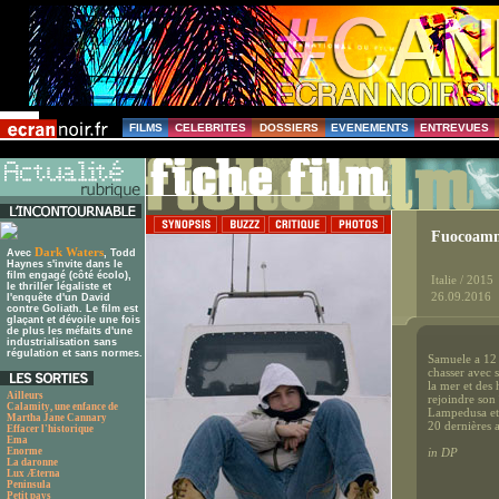
FILMS
CELEBRITES
DOSSIERS
EVENEMENTS
ENTREVUES
Fuocoamm
Dark Waters
Avec
, Todd
Haynes s'invite dans le
film engagé (côté écolo),
Italie / 2015
le thriller légaliste et
26.09.2016
l'enquête d'un David
contre Goliath. Le film est
glaçant et dévoile une fois
de plus les méfaits d'une
industrialisation sans
régulation et sans normes.
Samuele a 12 a
chasser avec s
la mer et des
Ailleurs
rejoindre son 
Calamity, une enfance de
Lampedusa et 
Martha Jane Cannary
20 dernières a
Effacer l'historique
Ema
Enorme
in DP
La daronne
Lux Æterna
Peninsula
Petit pays