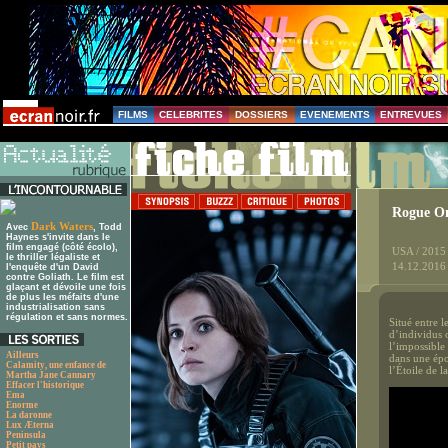
FILMS
CELEBRITES
DOSSIERS
EVENEMENTS
ENTREVUES
Rogue On
Dark Waters
Avec
, Todd
Haynes s'invite dans le
film engagé (côté écolo),
USA / 2015
le thriller légaliste et
14.12.2016
l'enquête d'un David
contre Goliath. Le film est
glaçant et dévoile une fois
de plus les méfaits d'une
industrialisation sans
régulation et sans normes.
Situé entre l
d’individus o
l’impossible 
Ailleurs
dans une épo
Calamity, une enfance de
l’Étoile de 
Martha Jane Cannary
Effacer l'historique
Ema
Enorme
La daronne
Lux Æterna
Peninsula
Petit pays