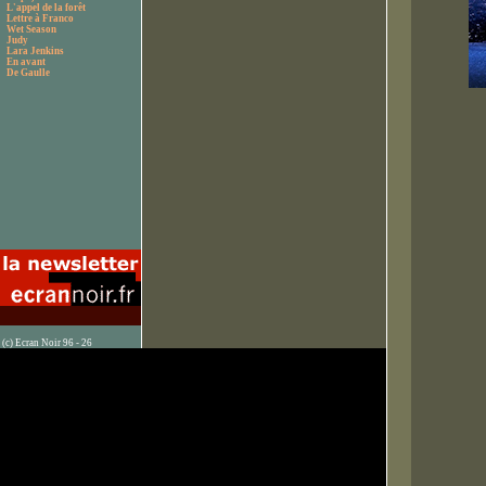
L'appel de la forêt
Lettre à Franco
Wet Season
Judy
Lara Jenkins
En avant
De Gaulle
(c) Ecran Noir 96 - 26