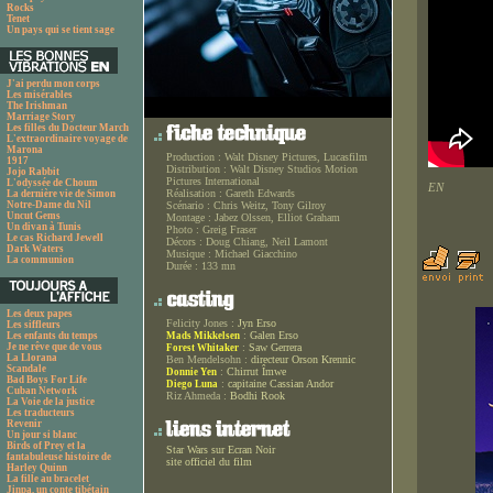
Rocks
Tenet
Un pays qui se tient sage
J'ai perdu mon corps
Les misérables
The Irishman
Marriage Story
Les filles du Docteur March
L'extraordinaire voyage de
Marona
Production :
Walt Disney Pictures, Lucasfilm
1917
Distribution :
Walt Disney Studios Motion
Jojo Rabbit
Pictures International
L'odyssée de Choum
EN
Réalisation :
Gareth Edwards
La dernière vie de Simon
Notre-Dame du Nil
Scénario :
Chris Weitz, Tony Gilroy
Uncut Gems
Montage :
Jabez Olssen, Elliot Graham
Un divan à Tunis
Photo :
Greig Fraser
Le cas Richard Jewell
Décors :
Doug Chiang, Neil Lamont
Dark Waters
Musique :
Michael Giacchino
La communion
Durée :
133 mn
Les deux papes
Felicity Jones :
Jyn Erso
Les siffleurs
:
Galen Erso
Les enfants du temps
Mads Mikkelsen
Je ne rêve que de vous
:
Saw Gerrera
Forest Whitaker
La Llorana
Ben Mendelsohn :
directeur Orson Krennic
Scandale
:
Chirrut Îmwe
Donnie Yen
Bad Boys For Life
:
capitaine Cassian Andor
Diego Luna
Cuban Network
Riz Ahmeda :
Bodhi Rook
La Voie de la justice
Les traducteurs
Revenir
Un jour si blanc
Birds of Prey et la
Star Wars sur Ecran Noir
fantabuleuse histoire de
site officiel du film
Harley Quinn
La fille au bracelet
Jinpa, un conte tibétain