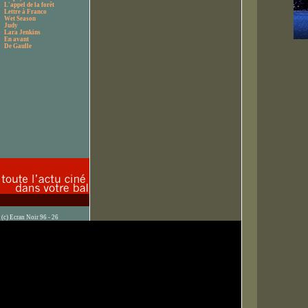
L'appel de la forêt
Lettre à Franco
Wet Season
Judy
Lara Jenkins
En avant
De Gaulle
(c) Ecran Noir 96 - 26