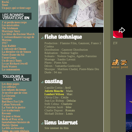
Rocks
Tenet
Un pays qui se tient sage
J'ai perdu mon corps
Les misérables
The Irishman
Marriage Story
Les filles du Docteur March
L'extraordinaire voyage de
Marona
EN
1917
Production :
Flamme Film, Gaumont, France 2
Jojo Rabbit
Cinéma
L'odyssée de Choum
Distribution :
Gaumont Distribution
La dernière vie de Simon
Réalisation :
Noémie Saglio
Notre-Dame du Nil
Scénario :
Noémie Saglio, Agathe Pastorino
Uncut Gems
Montage :
Sandro Lavezzi
Un divan à Tunis
Photo :
Pierre Aïm
Le cas Richard Jewell
Décors :
Samantha Gordowski
Dark Waters
Musique :
Matthieu Chedid, Pierre-Marie Dru
La communion
Durée :
94 mn
Les deux papes
Les siffleurs
Camille Cottin :
Avril
Les enfants du temps
:
Mado
Juliette Binoche
Je ne rêve que de vous
:
Marc
Lambert Wilson
La Llorana
Olivia Côte :
Cécile
Scandale
Jean-Luc Bideau :
Debulac
Bad Boys For Life
Stéfi Celma :
Charlotte
Cuban Network
Catherine Jacob :
Irène
La Voie de la justice
Charlie Dupont :
Romain
Les traducteurs
Revenir
Michaël Dichter :
Louis
Un jour si blanc
Birds of Prey et la
fantabuleuse histoire de
Harley Quinn
Site internet du film
La fille au bracelet
Jinpa, un conte tibétain