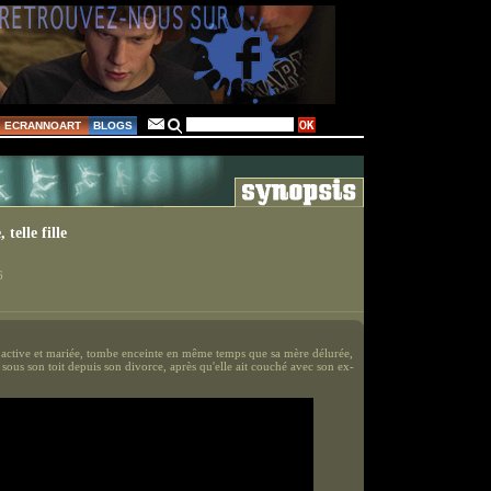
ECRANNOART
BLOGS
 telle fille
6
, active et mariée, tombe enceinte en même temps que sa mère délurée,
sous son toit depuis son divorce, après qu'elle ait couché avec son ex-