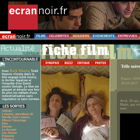
FILMS
CELEBRITES
DOSSIERS
EVENEMENTS
ENTREVUES
Telle mère,
Dark Waters
Avec
, Todd
Haynes s'invite dans le
film engagé (côté écolo),
France / 201
le thriller légaliste et
29.03.2017
l'enquête d'un David
contre Goliath. Le film est
glaçant et dévoile une fois
de plus les méfaits d'une
industrialisation sans
régulation et sans normes.
Avril, 30 ans
Mado, qui vit 
mari.
Ailleurs
Calamity, une enfance de
Martha Jane Cannary
Effacer l'historique
Ema
Enorme
La daronne
Lux Æterna
Peninsula
Petit pays