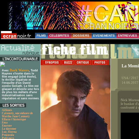
FILMS
CELEBRITES
DOSSIERS
EVENEMENTS
ENTREVUES
La Momi
Dark Waters
Avec
, Todd
Haynes s'invite dans le
film engagé (côté écolo),
USA / 2017
le thriller légaliste et
14.06.2017
l'enquête d'un David
contre Goliath. Le film est
glaçant et dévoile une fois
de plus les méfaits d'une
industrialisation sans
régulation et sans normes.
Nick Morton 
le bunker d'u
confronté à 
Ailleurs
Calamity, une enfance de
Martha Jane Cannary
Effacer l'historique
Ema
Enorme
La daronne
Lux Æterna
Peninsula
Petit pays