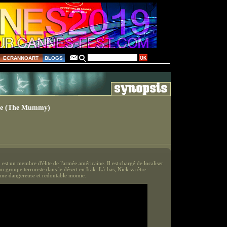
ECRANNOART
BLOGS
e (The Mummy)
est un membre d'élite de l'armée américaine. Il est chargé de localiser
n groupe terroriste dans le désert en Irak. Là-bas, Nick va être
une dangereuse et redoutable momie.