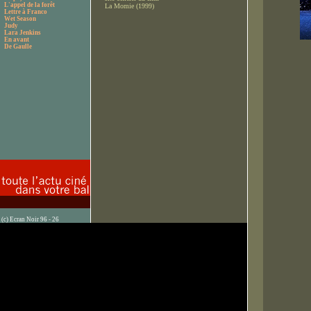
L'appel de la forêt
La Momie (1999)
Lettre à Franco
Wet Season
Judy
Lara Jenkins
En avant
De Gaulle
(c) Ecran Noir 96 - 26