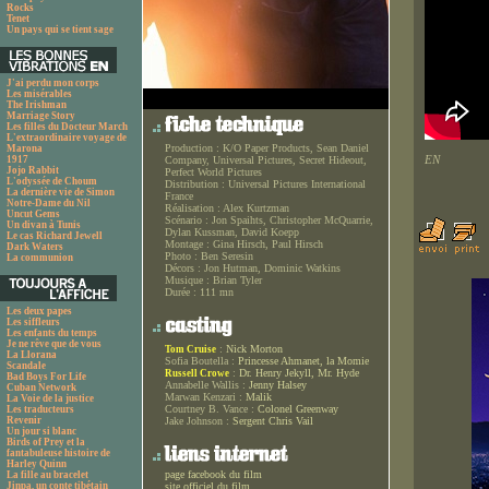
Rocks
Tenet
Un pays qui se tient sage
J'ai perdu mon corps
Les misérables
The Irishman
Marriage Story
Les filles du Docteur March
L'extraordinaire voyage de
Production :
K/O Paper Products, Sean Daniel
Marona
EN
1917
Company, Universal Pictures, Secret Hideout,
Jojo Rabbit
Perfect World Pictures
L'odyssée de Choum
Distribution :
Universal Pictures International
La dernière vie de Simon
France
Notre-Dame du Nil
Réalisation :
Alex Kurtzman
Uncut Gems
Scénario :
Jon Spaihts, Christopher McQuarrie,
Un divan à Tunis
Dylan Kussman, David Koepp
Le cas Richard Jewell
Montage :
Gina Hirsch, Paul Hirsch
Dark Waters
Photo :
Ben Seresin
La communion
Décors :
Jon Hutman, Dominic Watkins
Musique :
Brian Tyler
Durée :
111 mn
Les deux papes
Les siffleurs
Les enfants du temps
Je ne rêve que de vous
:
Nick Morton
Tom Cruise
La Llorana
Sofia Boutella :
Princesse Ahmanet, la Momie
Scandale
:
Dr. Henry Jekyll, Mr. Hyde
Russell Crowe
Bad Boys For Life
Annabelle Wallis :
Jenny Halsey
Cuban Network
Marwan Kenzari :
Malik
La Voie de la justice
Courtney B. Vance :
Colonel Greenway
Les traducteurs
Revenir
Jake Johnson :
Sergent Chris Vail
Un jour si blanc
Birds of Prey et la
fantabuleuse histoire de
Harley Quinn
page facebook du film
La fille au bracelet
Jinpa, un conte tibétain
site officiel du film