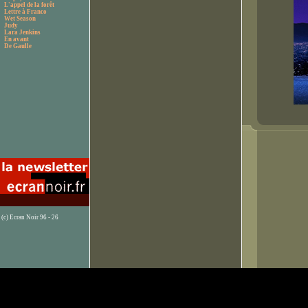
L'appel de la forêt
Lettre à Franco
Wet Season
Judy
Lara Jenkins
En avant
De Gaulle
(c) Ecran Noir 96 - 26