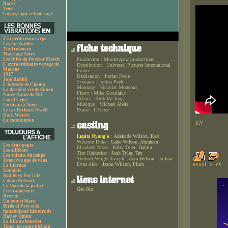
Rocks
Tenet
Un pays qui se tient sage
J'ai perdu mon corps
Les misérables
The Irishman
Marriage Story
Les filles du Docteur March
Production :
Monkeypaw productions
L'extraordinaire voyage de
Distribution :
Universal Pictures International
Marona
France
1917
Réalisation :
Jordan Peele
Jojo Rabbit
Scénario :
Jordan Peele
L'odyssée de Choum
Montage :
Nicholas Monsour
La dernière vie de Simon
Photo :
Mike Gioulakis
Notre-Dame du Nil
Décors :
Ruth De Jong
Uncut Gems
Musique :
Michael Abels
Un divan à Tunis
Durée :
116 mn
Le cas Richard Jewell
Dark Waters
La communion
EN
:
Adelaide Wilson, Red
Lupita Nyong'o
Winston Duke :
Gabe Wilson, Abraham
Les deux papes
Elisabeth Moss :
Kitty Tyler, Dahlia
Les siffleurs
Tim Heidecker :
Josh Tyler, Tex
Les enfants du temps
Shahadi Wright Joseph :
Zora Wilson, Umbrae
Je ne rêve que de vous
Evan Alex :
Jason Wilson, Pluto
La Llorana
Scandale
Bad Boys For Life
Cuban Network
La Voie de la justice
Get Out
Les traducteurs
Revenir
Un jour si blanc
Birds of Prey et la
fantabuleuse histoire de
Harley Quinn
La fille au bracelet
Jinpa, un conte tibétain