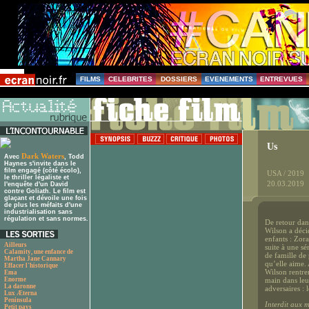
FILMS
CELEBRITES
DOSSIERS
EVENEMENTS
ENTREVUES
Us
Dark Waters
Avec
, Todd
Haynes s'invite dans le
film engagé (côté écolo),
USA / 2019
le thriller légaliste et
20.03.2019
l'enquête d'un David
contre Goliath. Le film est
glaçant et dévoile une fois
de plus les méfaits d'une
industrialisation sans
régulation et sans normes.
De retour dan
Wilson a déci
enfants : Zora
Ailleurs
suite à une s
Calamity, une enfance de
de famille de
Martha Jane Cannary
qu’elle aime. 
Effacer l'historique
Wilson rentre
Ema
Enorme
main dans leur
La daronne
adversaires : 
Lux Æterna
Peninsula
Interdit aux 
Petit pays