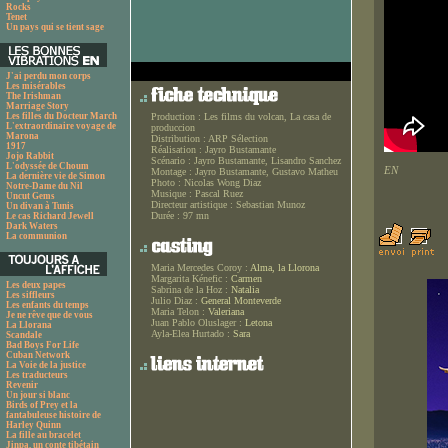
Rocks
Tenet
Un pays qui se tient sage
J'ai perdu mon corps
Les misérables
The Irishman
Marriage Story
Les filles du Docteur March
Production :
Les films du volcan, La casa de
L'extraordinaire voyage de
produccion
Marona
Distribution :
ARP Sélection
1917
Réalisation :
Jayro Bustamante
Jojo Rabbit
Scénario :
Jayro Bustamante, Lisandro Sanchez
L'odyssée de Choum
EN
Montage :
Jayro Bustamante, Gustavo Matheu
La dernière vie de Simon
Photo :
Nicolas Wong Diaz
Notre-Dame du Nil
Musique :
Pascal Ruez
Uncut Gems
Directeur artistique :
Sebastian Munoz
Un divan à Tunis
Durée :
97 mn
Le cas Richard Jewell
Dark Waters
La communion
Maria Mercedes Coroy :
Alma, la Llorona
Margarita Kénefic :
Carmen
Les deux papes
Sabrina de la Hoz :
Natalia
Les siffleurs
Julio Diaz :
General Monteverde
Les enfants du temps
Maria Telon :
Valeriana
Je ne rêve que de vous
Juan Pablo Oluslager :
Letona
La Llorana
Ayla-Elea Hurtado :
Sara
Scandale
Bad Boys For Life
Cuban Network
La Voie de la justice
Les traducteurs
Revenir
Un jour si blanc
Birds of Prey et la
fantabuleuse histoire de
Harley Quinn
La fille au bracelet
Jinpa, un conte tibétain