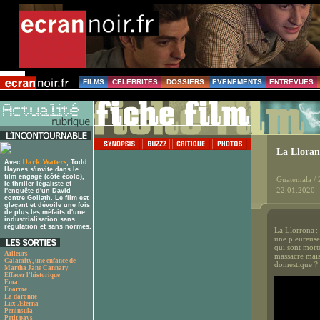
FILMS
CELEBRITES
DOSSIERS
EVENEMENTS
ENTREVUES
La Llora
Dark Waters
Avec
, Todd
Haynes s'invite dans le
film engagé (côté écolo),
Guatemala /
le thriller légaliste et
22.01.2020
l'enquête d'un David
contre Goliath. Le film est
glaçant et dévoile une fois
de plus les méfaits d'une
industrialisation sans
régulation et sans normes.
La Llorrona : 
une pleureuse
qui sont mort
Ailleurs
massacre mais
Calamity, une enfance de
domestique ? 
Martha Jane Cannary
Effacer l'historique
Ema
Enorme
La daronne
Lux Æterna
Peninsula
Petit pays