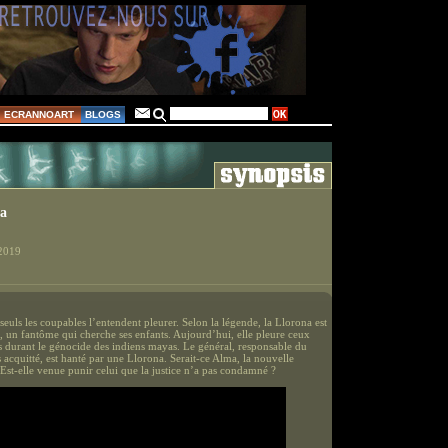
ECRANNOART
BLOGS
na
 2019
seuls les coupables l’entendent pleurer. Selon la légende, la Llorona est
, un fantôme qui cherche ses enfants. Aujourd’hui, elle pleure ceux
s durant le génocide des indiens mayas. Le général, responsable du
 acquitté, est hanté par une Llorona. Serait-ce Alma, la nouvelle
Est-elle venue punir celui que la justice n’a pas condamné ?