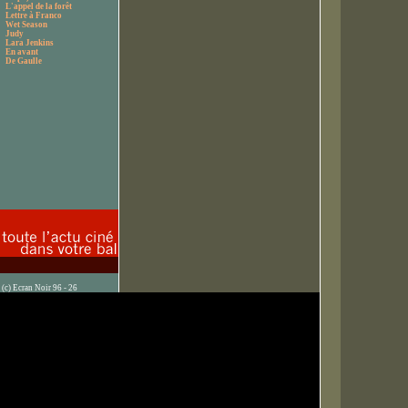
L'appel de la forêt
Lettre à Franco
Wet Season
Judy
Lara Jenkins
En avant
De Gaulle
(c) Ecran Noir 96 - 26