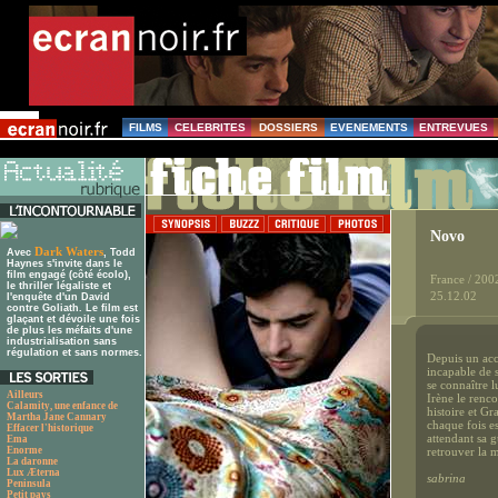
FILMS
CELEBRITES
DOSSIERS
EVENEMENTS
ENTREVUES
Novo
Dark Waters
Avec
, Todd
Haynes s'invite dans le
film engagé (côté écolo),
France / 200
le thriller légaliste et
25.12.02
l'enquête d'un David
contre Goliath. Le film est
glaçant et dévoile une fois
de plus les méfaits d'une
industrialisation sans
régulation et sans normes.
Depuis un acc
incapable de 
se connaître l
Ailleurs
Irène le renc
Calamity, une enfance de
histoire et Gr
Martha Jane Cannary
chaque fois es
Effacer l'historique
attendant sa 
Ema
Enorme
retrouver la 
La daronne
Lux Æterna
sabrina
Peninsula
Petit pays