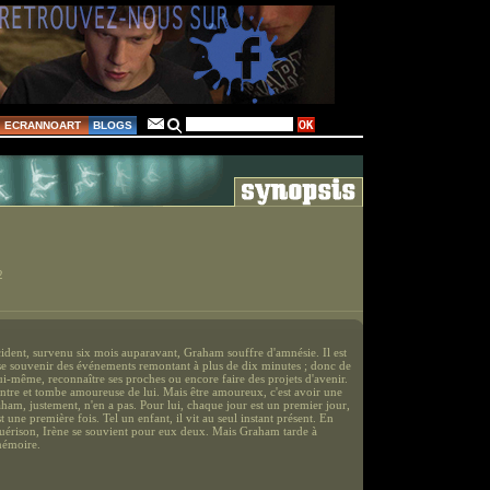
ECRANNOART
BLOGS
2
ident, survenu six mois auparavant, Graham souffre d'amnésie. Il est
se souvenir des événements remontant à plus de dix minutes ; donc de
ui-même, reconnaître ses proches ou encore faire des projets d'avenir.
ontre et tombe amoureuse de lui. Mais être amoureux, c'est avoir une
aham, justement, n'en a pas. Pour lui, chaque jour est un premier jour,
t une première fois. Tel un enfant, il vit au seul instant présent. En
guérison, Irène se souvient pour eux deux. Mais Graham tarde à
mémoire.