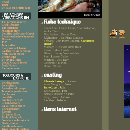
Rocks
Tenet
Un pays qui se tient sage
Haut et Court
J'ai perdu mon corps
Les misérables
The Irishman
Production :
Lumen Films, Alta Production,
Marriage Story
Amka Films
Les filles du Docteur March
Distribution :
Haut et Court
L'extraordinaire voyage de
Réalisation :
Jean-Pierre Limosin
Marona
Scénario :
Jean-Pierre Limosin,
Christophe
1917
Honoré
Jojo Rabbit
Montage :
Cristiana Otero Roth
L'odyssée de Choum
Photo :
Julien Hirsch
La dernière vie de Simon
Décors :
Jimmy Vansteenkiste
Notre-Dame du Nil
Son :
Laurent Gabiot
Uncut Gems
Musique :
Loik Dury
Un divan à Tunis
Le cas Richard Jewell
Costumes :
Maripol
Dark Waters
Durée :
98 mn
La communion
:
Graham
Eduardo Noriega
Les deux papes
Anna Mouglalis :
Irène
Les siffleurs
:
Julie
Julie Gayet
Les enfants du temps
Eric Caravaca :
Fred
Je ne rêve que de vous
Nathalie Richard :
Sabine
La Llorana
Leny Bueno :
Antoine
Scandale
Bad Boys For Life
Paz Vega :
Isabelle
Cuban Network
La Voie de la justice
Les traducteurs
Revenir
Un jour si blanc
Birds of Prey et la
fantabuleuse histoire de
Harley Quinn
La fille au bracelet
Jinpa, un conte tibétain