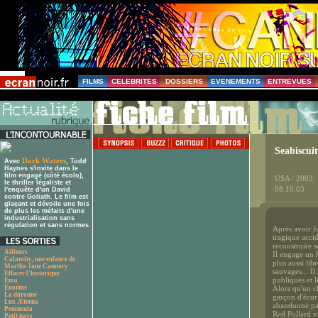
FILMS
CELEBRITES
DOSSIERS
EVENEMENTS
ENTREVUES
Seabiscuit
Dark Waters
Avec
, Todd
Haynes s'invite dans le
film engagé (côté écolo),
USA / 2003
le thriller légaliste et
08.10.03
l'enquête d'un David
contre Goliath. Le film est
glaçant et dévoile une fois
de plus les méfaits d'une
industrialisation sans
régulation et sans normes.
Après avoir f
tragique acci
reconstruire sa
Ailleurs
Il engage un h
Calamity, une enfance de
plus aussi li
Martha Jane Cannary
sauvages... I
Effacer l'historique
publiques et le
Ema
Enorme
Alors qu'un c
La daronne
garçon d'écuri
Lux Æterna
abandonné par
Peninsula
Red Pollard v
Petit pays