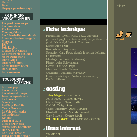
Rocks
Tenet
vincy
Un pays qui se tient sage
J'ai perdu mon corps
Les misérables
The Irishman
Marriage Story
Les filles du Docteur March
Production :
DreamWorks SKG, Universal
L'extraordinaire voyage de
pictures, Spyglass entertainment, Larger than Life
Marona
prod., Kennedy/Marshall Company
1917
Distribution :
UIP
Jojo Rabbit
Réalisation :
Gary Ross
L'odyssée de Choum
Scénario :
Gary Ross, d'après le roman de Laura
La dernière vie de Simon
Hillenbrand
Notre-Dame du Nil
Montage :
William Goldenberg
Uncut Gems
Photo :
John Schwartzman
Un divan à Tunis
Décors :
Leslie A. Pope
Le cas Richard Jewell
Dark Waters
Musique :
Randy Newman
La communion
Costumes :
Judianna Makovsky
Directeur artistique :
Andrew Neskorommy
Durée :
140 mn
Les deux papes
Les siffleurs
Les enfants du temps
:
Red Pollard
Tobey Maguire
Je ne rêve que de vous
Jeff Bridges :
Charles Howard
La Llorana
Chris Cooper :
Tom Smith
Scandale
Carl M. Craig :
Sam
Bad Boys For Life
Cuban Network
Valerie Mahaffey :
Annie Howard
La Voie de la justice
Elisabeth Banks :
Marcela Howard
Les traducteurs
Gary Stevens :
George Woolf
Revenir
:
Tick Tock McGlaughlin
William H. Macy
Un jour si blanc
Birds of Prey et la
fantabuleuse histoire de
Harley Quinn
La fille au bracelet
site officiel
Jinpa, un conte tibétain