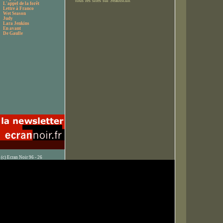
tous les sites sur Seabiscuit
L'appel de la forêt
Lettre à Franco
Wet Season
Judy
Lara Jenkins
En avant
De Gaulle
(c) Ecran Noir 96 - 26