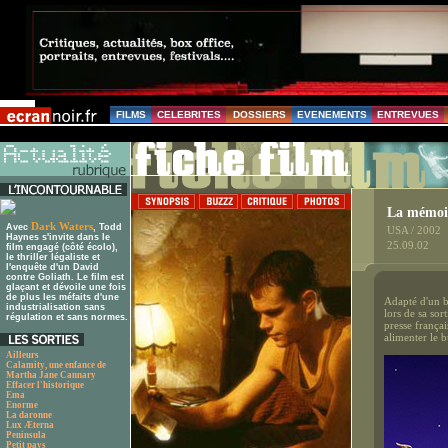
FILMS
CELEBRITES
DOSSIERS
EVENEMENTS
ENTREVUES
La mémoir
Dark Waters
Avec
, Todd
USA / 2002
Haynes s'invite dans le
25.09.02
film engagé (côté écolo),
le thriller légaliste et
l'enquête d'un David
contre Goliath. Le film est
glaçant et dévoile une fois
de plus les méfaits d'une
Adapté d'un b
industrialisation sans
lors de sa so
régulation et sans normes.
presse françai
alimenter le 
Ailleurs
Calamity, une enfance de
Martha Jane Cannary
Effacer l'historique
Ema
Enorme
La daronne
Lux Æterna
Peninsula
Petit pays