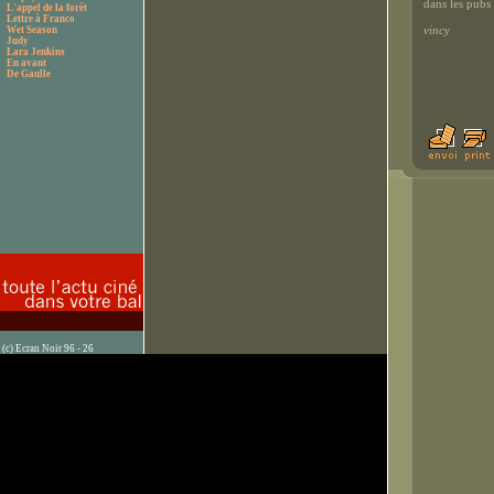
dans les pubs
L'appel de la forêt
Lettre à Franco
vincy
Wet Season
Judy
Lara Jenkins
En avant
De Gaulle
(c) Ecran Noir 96 - 26