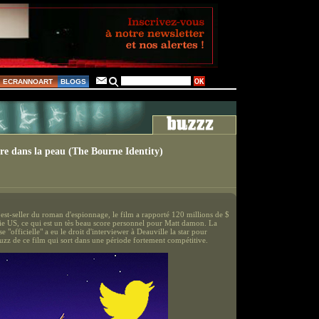
ECRANNOART
BLOGS
e dans la peau (The Bourne Identity)
est-seller du roman d'espionnage, le film a rapporté 120 millions de $
rtie US, ce qui est un tès beau score personnel pour Matt damon. La
se "officielle" a eu le droit d'interviewer à Deauville la star pour
buzz de ce film qui sort dans une période fortement compétitive.