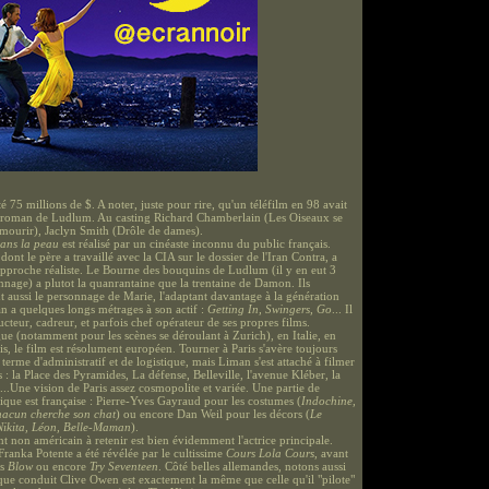
é 75 millions de $. A noter, juste pour rire, qu'un téléfilm en 98 avait
 roman de Ludlum. Au casting Richard Chamberlain (Les Oiseaux se
mourir), Jaclyn Smith (Drôle de dames).
ans la peau
est réalisé par un cinéaste inconnu du public français.
nt le père a travaillé avec la CIA sur le dossier de l'Iran Contra, a
pproche réaliste. Le Bourne des bouquins de Ludlum (il y en eut 3
nnage) a plutot la quanrantaine que la trentaine de Damon. Ils
t aussi le personnage de Marie, l'adaptant davantage à la génération
an a quelques longs métrages à son actif :
Getting In, Swingers, Go
... Il
ucteur, cadreur, et parfois chef opérateur de ses propres films.
ue (notamment pour les scènes se déroulant à Zurich), en Italie, en
is, le film est résolument européen. Tourner à Paris s'avère toujours
erme d'administratif et de logistique, mais Liman s'est attaché à filmer
s : la Place des Pyramides, La défense, Belleville, l'avenue Kléber, la
..Une vision de Paris assez cosmopolite et variée. Une partie de
nique est française : Pierre-Yves Gayraud pour les costumes (
Indochine,
hacun cherche son chat
) ou encore Dan Weil pour les décors (
Le
Nikita, Léon, Belle-Maman
).
t non américain à retenir est bien évidemment l'actrice principale.
ranka Potente a été révélée par le cultissime
Cours Lola Cours
, avant
ns
Blow
ou encore
Try Seventeen
. Côté belles allemandes, notons aussi
e conduit Clive Owen est exactement la même que celle qu'il "pilote"