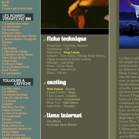
Rocks
Tenet
Un pays qui se tient sage
J'ai perdu mon corps
Les misérables
The Irishman
Marriage Story
Les filles du Docteur March
L'extraordinaire voyage de
Marona
1917
Production :
Universal, Hypnotic
Jojo Rabbit
Distribution :
UIP
L'odyssée de Choum
Réalisation :
Doug Liman
La dernière vie de Simon
Scénario :
Tony Gilroy, William Blake Herron,
Notre-Dame du Nil
Ce film a coût
d'après le roman de Robert Ludlum
Uncut Gems
été adapté du
Montage :
Saar Klein
Un divan à Tunis
cachent pour 
Photo :
Oliver Wood
Le cas Richard Jewell
La Mémoire d
Musique :
John Powell
Dark Waters
Durée :
118 mn
Doug Liman, do
La communion
cherché une a
avec ce perso
transformèren
actuelle. Lim
Les deux papes
:
Bourne
Matt Damon
est aussi prod
Les siffleurs
Franka Potente :
Marie
Les enfants du temps
Tourné à Prag
Chris Cooper :
Conklin
Je ne rêve que de vous
Grèce et à Par
Clive Owen :
le professeur
La Llorana
Brian Cox :
Ward Abbott
compliqué en t
Scandale
Julia Stiles :
Nicolette
des lieux rare
Bad Boys For Life
Gare du Nord.
Cuban Network
La Voie de la justice
l'équipe tech
Les traducteurs
Belphégor, C
Revenir
site officiel
Grand Bleu, 
Un jour si blanc
la trilogie Jason Bourne
L'autre élémen
Birds of Prey et la
L'Allemande F
fantabuleuse histoire de
Harley Quinn
de la voir da
La fille au bracelet
que la BMW qu
Jinpa, un conte tibétain