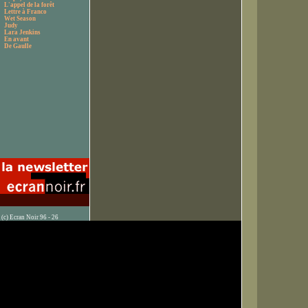
L'appel de la forêt
Lettre à Franco
Wet Season
Judy
Lara Jenkins
En avant
De Gaulle
(c) Ecran Noir 96 - 26