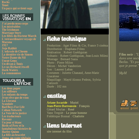
Rocks
Tenet
Un pays qui se tient sage
J'ai perdu mon corps
Les misérables
The Irishman
Marriage Story
Les filles du Docteur March
L'extraordinaire voyage de
Marona
1917
Production :
Agat Films & Cie, France 3 cinéma
Jojo Rabbit
Distribution :
Diaphana Films
L'odyssée de Choum
Réalisation :
Robert Guédiguian
Film noir
: "
L
La dernière vie de Simon
Scénario :
Robert Guédiguian, Jean-Louis Milesi
Notre-Dame du Nil
dans une socié
Montage :
Bernard Sasia
Uncut Gems
Berlin. "
Et po
Photo :
Pierre Milon
Un divan à Tunis
que je pense.
"
Décors :
Michel Vandestien
Le cas Richard Jewell
Son :
Laurent Lafran
Dark Waters
Costumes :
Juliette Chanaud, Anne-Marie
MpM
La communion
Giacalone
Maquillage :
Mayté Alonso Pedron, Sylvia
Carissoli
Durée :
102 mn
Les deux papes
Les siffleurs
Les enfants du temps
Je ne rêve que de vous
La Llorana
:
Muriel
Ariane Ascaride
Scandale
:
François
Jean-Pierre Darroussin
Bad Boys For Life
Gérard Meylan :
René
Cuban Network
Yann Tregoët :
Le jeune homme
La Voie de la justice
Frédérique Bonnal :
Charlotte
Les traducteurs
Revenir
Un jour si blanc
Birds of Prey et la
fantabuleuse histoire de
site internet du film
Harley Quinn
La fille au bracelet
Jinpa, un conte tibétain