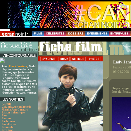
FILMS
CELEBRITES
DOSSIERS
EVENEMENTS
ENTREVUES
Lady Jan
Dark Waters
Avec
, Todd
France / 200
Haynes s'invite dans le
09.04.2008
film engagé (côté écolo),
le thriller légaliste et
l'enquête d'un David
contre Goliath. Le film est
glaçant et dévoile une fois
de plus les méfaits d'une
Tapis rouge
industrialisation sans
lors du Festiv
régulation et sans normes.
Ailleurs
Calamity, une enfance de
Martha Jane Cannary
Effacer l'historique
Ema
Enorme
La daronne
Lux Æterna
Peninsula
Petit pays