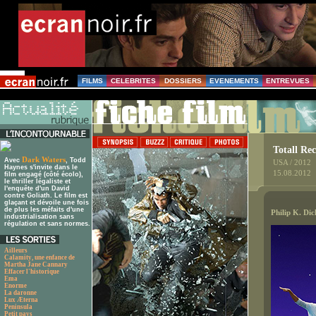
FILMS
CELEBRITES
DOSSIERS
EVENEMENTS
ENTREVUES
Totall Re
Dark Waters
Avec
, Todd
USA / 2012
Haynes s'invite dans le
15.08.2012
film engagé (côté écolo),
le thriller légaliste et
l'enquête d'un David
contre Goliath. Le film est
glaçant et dévoile une fois
de plus les méfaits d'une
Philip K. Di
industrialisation sans
régulation et sans normes.
Ailleurs
Calamity, une enfance de
Martha Jane Cannary
Effacer l'historique
Ema
Enorme
La daronne
Lux Æterna
Peninsula
Petit pays