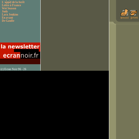
L'appel de la forêt
Lettre à Franco
Wet Season
Judy
Lara Jenkins
En avant
De Gaulle
(c) Ecran Noir 96 - 26