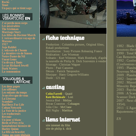
Rocks
Tenet
Un pays qui se tient sage
J'ai perdu mon corps
Les misérables
The Irishman
Marriage Story
Les filles du Docteur March
L'extraordinaire voyage de
Marona
1917
Production :
Columbia pictures, Original films,
1982 : Blade 
Jojo Rabbit
Rekall productions
moutons élect
L'odyssée de Choum
Distribution :
Sony Pictures Releasing France
1990 : Total 
La dernière vie de Simon
Réalisation :
Len Wiseman
Notre-Dame du Nil
Can Remember
Scénario :
Kurt Wimmer, Mark Bomback, d'après
Uncut Gems
1992 : Confes
la nouvelle de Philip K. Dick Souvenirs à vendre
Un divan à Tunis
(Confessions o
Montage :
Christian Wagner
Le cas Richard Jewell
1995 : Planèt
Photo :
Paul Cameron
Dark Waters
Décors :
Patrick Tatopoulos
Nouveau Modè
La communion
Musique :
Harry Gregson-Williams
2009 : Planèt
Durée :
121 mn
2002 : Impost
2002 : Minori
Minority Repo
Les deux papes
2003 : Paych
Les siffleurs
Les enfants du temps
2006 : A Scan
:
Quaid
Colin Farrell
Je ne rêve que de vous
Scanner Darkl
:
Lori
Kate Beckinsale
La Llorana
Jessica Biel :
Melina
2007 : Next 
Scandale
Bryan Cranston :
Cohaagen
1954).
Bad Boys For Life
John Cho :
McClane
2011 : L'Agen
Cuban Network
Bill Nighy :
Matthias
La Voie de la justice
Rajustement 
Les traducteurs
Revenir
EN
Un jour si blanc
Birds of Prey et la
site internet du film
fantabuleuse histoire de
site de philip k. dick
Harley Quinn
La fille au bracelet
Jinpa, un conte tibétain