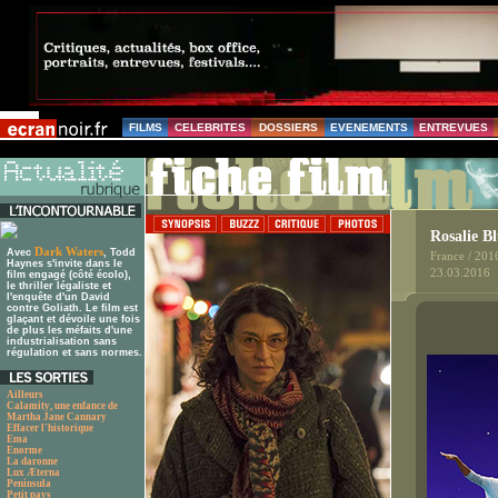
FILMS
CELEBRITES
DOSSIERS
EVENEMENTS
ENTREVUES
Rosalie B
Dark Waters
Avec
, Todd
France / 201
Haynes s'invite dans le
23.03.2016
film engagé (côté écolo),
le thriller légaliste et
l'enquête d'un David
contre Goliath. Le film est
glaçant et dévoile une fois
de plus les méfaits d'une
industrialisation sans
régulation et sans normes.
Ailleurs
Calamity, une enfance de
Martha Jane Cannary
Effacer l'historique
Ema
Enorme
La daronne
Lux Æterna
Peninsula
Petit pays