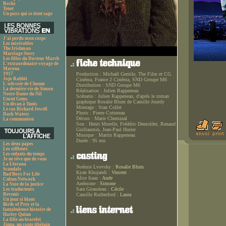
Rocks
Tenet
Un pays qui se tient sage
J'ai perdu mon corps
Les misérables
The Irishman
Marriage Story
Les filles du Docteur March
L'extraordinaire voyage de
Marona
1917
Production :
Michaël Gentile, The Film et CG
Jojo Rabbit
Cinéma, France 2 Cinéma, SND Groupe M6
L'odyssée de Choum
Distribution :
SND Groupe M6
La dernière vie de Simon
Réalisation :
Julien Rappeneau
Notre-Dame du Nil
Scénario :
Julien Rappeneau, d'après le roman
Uncut Gems
graphique Rosalie Blum de Camille Jourdy
Un divan à Tunis
Montage :
Stan Collet
Le cas Richard Jewell
Photo :
Pierre Cottereau
Dark Waters
Décors :
Marie Cheminal
La communion
Son :
Henri Morelle, Frédéric Demolder, Renaud
Guillaumin, Jean-Paul Hurier
Musique :
Martin Rappeneau
Durée :
95 mn
Les deux papes
Les siffleurs
Les enfants du temps
Je ne rêve que de vous
La Llorana
Noémie Lvovsky :
Rosalie Blum
Scandale
Kyan Khojandi :
Vincent
Bad Boys For Life
Alice Isaaz :
Aude
Cuban Network
Anémone :
Simone
La Voie de la justice
Sara Giraudeau :
Cécile
Les traducteurs
Revenir
Camille Rutherford :
Laura
Un jour si blanc
Birds of Prey et la
fantabuleuse histoire de
Harley Quinn
La fille au bracelet
Jinpa, un conte tibétain