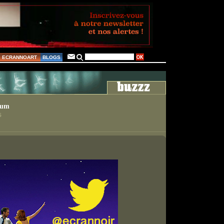
ECRANNOART
BLOGS
lum
6