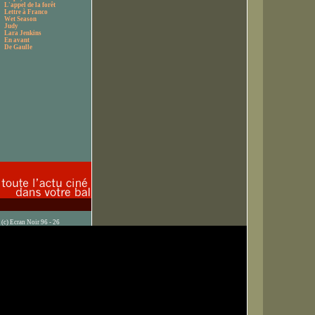
L'appel de la forêt
Lettre à Franco
Wet Season
Judy
Lara Jenkins
En avant
De Gaulle
(c) Ecran Noir 96 - 26