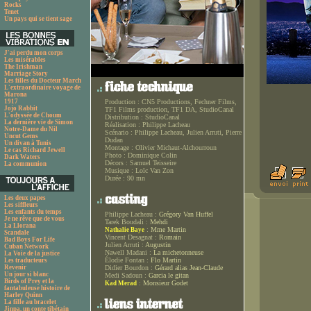
Rocks
Tenet
Un pays qui se tient sage
J'ai perdu mon corps
Les misérables
The Irishman
Marriage Story
Les filles du Docteur March
L'extraordinaire voyage de
Marona
1917
Production :
CN5 Productions, Fechner Films,
Jojo Rabbit
TF1 Films production, TF1 DA, StudioCanal
L'odyssée de Choum
Distribution :
StudioCanal
La dernière vie de Simon
Réalisation :
Philippe Lacheau
Notre-Dame du Nil
Scénario :
Philippe Lacheau, Julien Arruti, Pierre
Uncut Gems
Dudan
Un divan à Tunis
Montage :
Olivier Michaut-Alchourroun
Le cas Richard Jewell
Photo :
Dominique Colin
Dark Waters
Décors :
Samuel Teisseire
La communion
Musique :
Loïc Van Zon
Durée :
90 mn
Les deux papes
Les siffleurs
Les enfants du temps
Philippe Lacheau :
Grégory Van Huffel
Je ne rêve que de vous
Tarek Boudali :
Mehdi
La Llorana
:
Mme Martin
Nathalie Baye
Scandale
Vincent Desagnat :
Romain
Bad Boys For Life
Julien Arruti :
Augustin
Cuban Network
Nawell Madani :
La michetonneuse
La Voie de la justice
Élodie Fontan :
Flo Martin
Les traducteurs
Revenir
Didier Bourdon :
Gérard alias Jean-Claude
Un jour si blanc
Medi Sadoun :
Garcia le gitan
Birds of Prey et la
:
Monsieur Godet
Kad Merad
fantabuleuse histoire de
Harley Quinn
La fille au bracelet
Jinpa, un conte tibétain