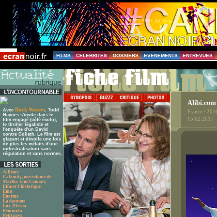
FILMS
CELEBRITES
DOSSIERS
EVENEMENTS
ENTREVUES
Alibi.com
Dark Waters
Avec
, Todd
France / 201
Haynes s'invite dans le
15.02.2017
film engagé (côté écolo),
le thriller légaliste et
l'enquête d'un David
contre Goliath. Le film est
glaçant et dévoile une fois
de plus les méfaits d'une
industrialisation sans
régulation et sans normes.
Ailleurs
Calamity, une enfance de
Martha Jane Cannary
Effacer l'historique
Ema
Enorme
La daronne
Lux Æterna
Peninsula
Petit pays