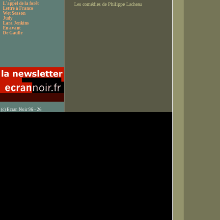
L'appel de la forêt
Les comédies de Philippe Lacheau
Lettre à Franco
Wet Season
Judy
Lara Jenkins
En avant
De Gaulle
(c) Ecran Noir 96 - 26