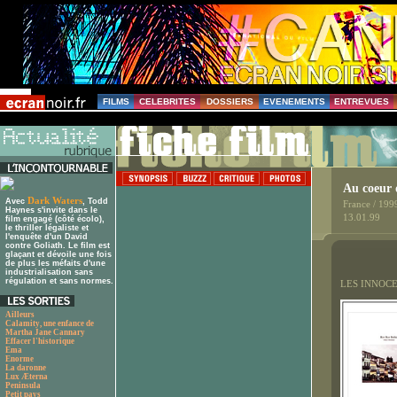
FILMS
CELEBRITES
DOSSIERS
EVENEMENTS
ENTREVUES
Au coeur
Dark Waters
Avec
, Todd
France / 199
Haynes s'invite dans le
13.01.99
film engagé (côté écolo),
le thriller légaliste et
l'enquête d'un David
contre Goliath. Le film est
glaçant et dévoile une fois
de plus les méfaits d'une
industrialisation sans
régulation et sans normes.
LES INNOC
Ailleurs
Calamity, une enfance de
Martha Jane Cannary
Effacer l'historique
Ema
Enorme
La daronne
Lux Æterna
Peninsula
Petit pays