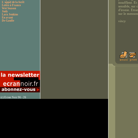
L'appel de la forêt
insufflent. Et
Lettre à Franco
sensible, sur 
Wet Season
d'ironie. Etra
Judy
sur le menson
Lara Jenkins
En avant
De Gaulle
vincy
(c) Ecran Noir 96 - 26