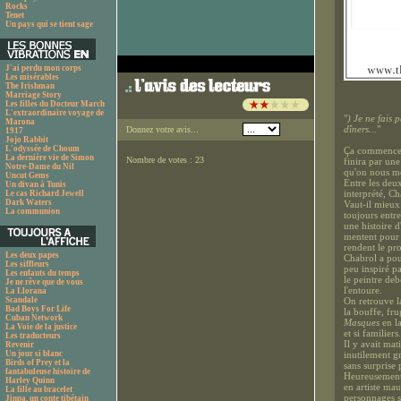
Rocks
Tenet
Un pays qui se tient sage
J'ai perdu mon corps
Les misérables
The Irishman
Marriage Story
Les filles du Docteur March
L'extraordinaire voyage de
"
) Je ne fais 
Marona
dîners...
"
Donnez votre avis...
1917
Jojo Rabbit
L'odyssée de Choum
Ça commence a
La dernière vie de Simon
Nombre de votes : 23
finira par un
Notre-Dame du Nil
qu'on nous m
Uncut Gems
Entre les deu
Un divan à Tunis
interprété, Ch
Le cas Richard Jewell
Dark Waters
Vaut-il mieux 
La communion
toujours entr
une histoire d
mentent pour 
rendent le pr
Les deux papes
Chabrol a pour
Les siffleurs
peu inspiré pa
Les enfants du temps
le peintre de
Je ne rêve que de vous
l'entoure.
La Llorana
Scandale
On retrouve l
Bad Boys For Life
la bouffe, fr
Cuban Network
Masques
en la
La Voie de la justice
et si familier
Les traducteurs
Il y avait mat
Revenir
Un jour si blanc
inutilement g
Birds of Prey et la
sans surprise 
fantabuleuse histoire de
Heureusement 
Harley Quinn
en artiste mau
La fille au bracelet
personnages so
Jinpa, un conte tibétain