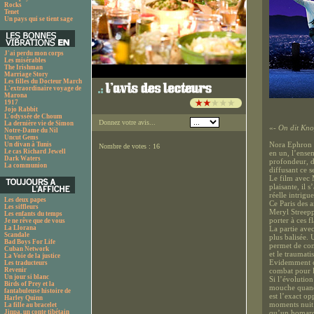
Rocks
Tenet
Un pays qui se tient sage
J'ai perdu mon corps
Les misérables
The Irishman
Marriage Story
Les filles du Docteur March
L'extraordinaire voyage de
Marona
1917
Jojo Rabbit
L'odyssée de Choum
Donnez votre avis...
La dernière vie de Simon
«
- On dit Kno
Notre-Dame du Nil
Uncut Gems
Nora Ephron s
Un divan à Tunis
Nombre de votes : 16
Le cas Richard Jewell
en un, l’ense
Dark Waters
profondeur, d
La communion
diffusant ce 
Le film avec M
plaisante, il 
réelle intrig
Les deux papes
Ce Paris des a
Les siffleurs
Meryl Streepp
Les enfants du temps
porter à ces f
Je ne rêve que de vous
La Llorana
La partie ave
Scandale
plus balisée.
Bad Boys For Life
permet de com
Cuban Network
et le traumat
La Voie de la justice
Evidemment ce
Les traducteurs
Revenir
combat pour l
Un jour si blanc
Si l’évolution
Birds of Prey et la
mouche quand 
fantabuleuse histoire de
est l’exact o
Harley Quinn
moments nuit à
La fille au bracelet
Jinpa, un conte tibétain
qu’un homard 