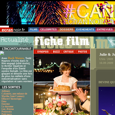
FILMS
CELEBRITES
DOSSIERS
EVENEMENTS
ENTREVUES
Julie & Ju
Dark Waters
Avec
, Todd
USA / 2009
Haynes s'invite dans le
16.09.2009
film engagé (côté écolo),
le thriller légaliste et
l'enquête d'un David
contre Goliath. Le film est
glaçant et dévoile une fois
de plus les méfaits d'une
industrialisation sans
régulation et sans normes.
DEVINE QUI
Ailleurs
Calamity, une enfance de
Martha Jane Cannary
Effacer l'historique
Ema
Enorme
La daronne
Lux Æterna
Peninsula
Petit pays