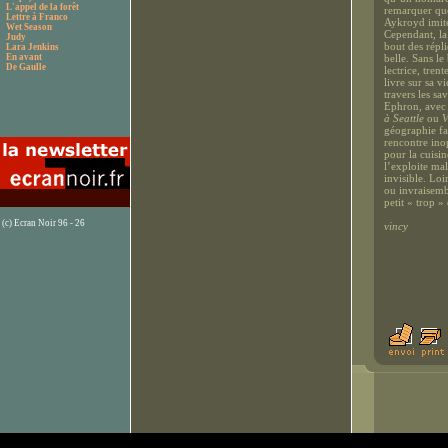
L'appel de la forêt
remarquer que
Lettre à Franco
Aykroyd imite
Wet Season
Cependant, la
Judy
bout des répli
Lara Jenkins
En avant
belle. Sans le
De Gaulle
lectrice, trent
livre sur sa v
travers les sa
Ephron, avec 
à Seattle
ou
V
géographie fai
rencontre ino
pour la cuisin
l’exploite ma
invisible. Lo
ou invraisemb
petit « trop »
(c) Ecran Noir 96 - 26
vincy