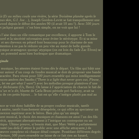
là (
Et au milieu coule une rivière
, la série
Troisième planète après le
ous skin
,
G.I. Joe
…), Joseph Gordon-Levitt se fait tranquillement une
wood depuis le début des années 90 (il avait 10 ans !). Avec
500 jours
et jackpot garanti : c’est bien simple, on ne voit que lui !
à l’aise dans un rôle romantique par excellence, il apporte à Tom le
urel et la sincérité nécessaires pour éviter le stéréotype. Et si sa mine
u et ses cheveux en pétard font beaucoup pour le charisme de son
tention à ne pas le réduire un peu vite au statut de belle gueule.
hysique avantageux quoiqu’atypique (on est loin du fade Zac Efron) se
t un potentiel aussi bien burlesque que dramatique.
ginale
musique, les attentes étaient fortes dès le départ. Un film qui bâtit une
our autour d’un coup de foudre musical se doit de proposer une bande
caractère. Paru réussi pour
500 jours ensemble
qui mixe intelligemment
douces-amères des Smiths ("
There is a light that never goes out, Please,
, let me get what I want
") avec les mélodies presque plaintives d’une
r déchirante (Us, Hero). On laisse à l’appréciation de chacun le fait de
u’un m’a dit
, bluette de Carla Bruni période pré-Sarkozy, avait sa
u de ces petits bijoux… le fait est qu’elle s’intègre plutôt pas mal au
ce se voit donc habillée de sa propre couleur musicale, tantôt
ôt amère, tantôt franchement désespérée, ce qui offre au spectateur un
nexion supérieur avec le héros. Bien plus qu’un simple
t musical, le choix des musiques et chansons est ainsi l’un des fils
récit, apportant alternativement à l’intrigue un contrepoint ou un
tique. Ultime preuve, si besoin était, que Marc Webb a parfaitement
essité (au-delà d’attirer le public avec une affiche attrayante,) de
œuvre complexe où chaque détail compte. Possédant différents degrés
 lecture,
500 jours ensemble
ne laisse de ce fait rien au hasard,