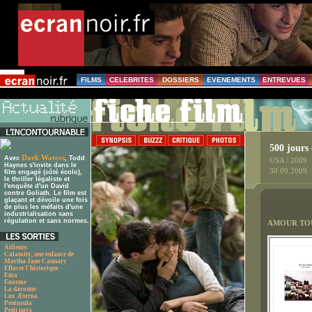
FILMS
CELEBRITES
DOSSIERS
EVENEMENTS
ENTREVUES
500 jours
Dark Waters
Avec
, Todd
USA / 2009
Haynes s'invite dans le
30.09.2009
film engagé (côté écolo),
le thriller légaliste et
l'enquête d'un David
contre Goliath. Le film est
glaçant et dévoile une fois
de plus les méfaits d'une
industrialisation sans
régulation et sans normes.
AMOUR TOU
Ailleurs
Calamity, une enfance de
Martha Jane Cannary
Effacer l'historique
Ema
Enorme
La daronne
Lux Æterna
Peninsula
Petit pays