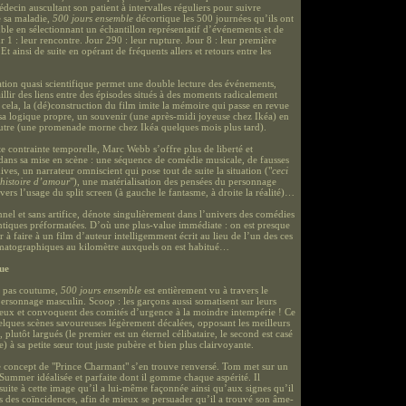
cin auscultant son patient à intervalles réguliers pour suivre
e sa maladie,
500 jours ensemble
décortique les 500 journées qu’ils ont
ble en sélectionnant un échantillon représentatif d’événements et de
ur 1 : leur rencontre. Jour 290 : leur rupture. Jour 8 : leur première
Et ainsi de suite en opérant de fréquents allers et retours entre les
iation quasi scientifique permet une double lecture des événements,
jaillir des liens entre des épisodes situés à des moments radicalement
 cela, la (dé)construction du film imite la mémoire qui passe en revue
 sa logique propre, un souvenir (une après-midi joyeuse chez Ikéa) en
utre (une promenade morne chez Ikéa quelques mois plus tard).
te contrainte temporelle, Marc Webb s’offre plus de liberté et
 dans sa mise en scène : une séquence de comédie musicale, de fausses
ves, un narrateur omniscient qui pose tout de suite la situation ("
ceci
 histoire d’amour
"), une matérialisation des pensées du personnage
avers l’usage du split screen (à gauche le fantasme, à droite la réalité)…
nnel et sans artifice, dénote singulièrement dans l’univers des comédies
iques préformatées. D’où une plus-value immédiate : on est presque
r à faire à un film d’auteur intelligemment écrit au lieu de l’un des ces
matographiques au kilomètre auxquels on est habitué…
vue
t pas coutume,
500 jours ensemble
est entièrement vu à travers le
rsonnage masculin. Scoop : les garçons aussi somatisent sur leurs
ux et convoquent des comités d’urgence à la moindre intempérie ! Ce
lques scènes savoureuses légèrement décalées, opposant les meilleurs
 plutôt largués (le premier est un éternel célibataire, le second est casé
e) à sa petite sœur tout juste pubère et bien plus clairvoyante.
 le concept de "Prince Charmant" s’en trouve renversé. Tom met sur un
 Summer idéalisée et parfaite dont il gomme chaque aspérité. Il
suite à cette image qu’il a lui-même façonnée ainsi qu’aux signes qu’il
ns des coïncidences, afin de mieux se persuader qu’il a trouvé son âme-