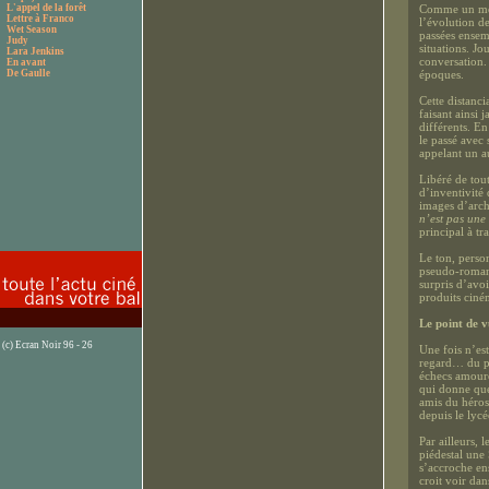
L'appel de la forêt
Comme un méde
Lettre à Franco
l’évolution d
Wet Season
passées ensem
Judy
situations. Jo
Lara Jenkins
conversation. 
En avant
De Gaulle
époques.
Cette distanc
faisant ainsi 
différents. En
le passé avec
appelant un a
Libéré de tou
d’inventivité
images d’archi
n’est pas une
principal à tr
Le ton, perso
pseudo-romant
surpris d’avoi
produits ciné
Le point de 
(c) Ecran Noir 96 - 26
Une fois n’es
regard… du pe
échecs amoure
qui donne que
amis du héros,
depuis le lycé
Par ailleurs,
piédestal une
s’accroche en
croit voir da