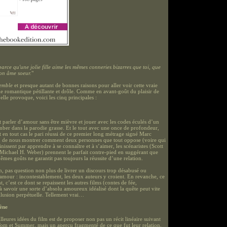
parce qu'une jolie fille aime les mêmes conneries bizarres que toi, que
 ton âme soeur.
"
semble
et presque autant de bonnes raisons pour aller voir cette vraie
e romantique pétillante et drôle. Comme en avant-goût du plaisir de
elle provoque, voici les cinq principales :
t parler d’amour sans être mièvre et jouer avec les codes éculés d’un
mber dans la parodie grasse. Et le tout avec une once de profondeur,
t en tout cas le pari réussi de ce premier long métrage signé Marc
u de nous montrer comment deux personnes que tout oppose (voire qui
finissent par apprendre à se connaître et à s’aimer, les scénaristes (Scott
 Michael H. Weber) prennent le parfait contre-pied en suggérant que
êmes goûts ne garantit pas toujours la réussite d’une relation.
on, pas question non plus de livrer un discours trop désabusé ou
l’amour : incontestablement, les deux auteurs y croient. En revanche, ce
nt, c’est ce dont se repaissent les autres films (contes de fée,
 savoir une sorte d’absolu amoureux idéalisé dont la quête peut vite
illusion perpétuelle. Tellement vrai…
cène
leures idées du film est de proposer non pas un récit linéaire suivant
 Tom et Summer, mais un aperçu fragmenté de ce que fut leur relation.