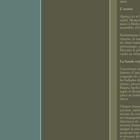
sœur.
L’acteur
Aperçu ici et 
soleil
,
Mysteri
place à Holly
ensemble
, eff
Parfaitement 
charme, le nat
de chien batt
personnage, at
Derrière le p
cache en effe
La bande ori
Concernant la 
histoire d’am
originale de 
les ballades 
please, please
Regina Spekto
juger si
Quelq
place au milie
décor.
Chaque séquen
joyeuse, tant
niveau de con
accompagnemen
directeurs du 
soutien drama
intégré la néc
proposer une 
et niveaux de