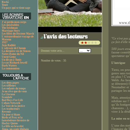
Rocks
Tenet
Un pays qui se tient sage
J'ai perdu mon corps
Les misérables
The Irishman
Marriage Story
Les filles du Docteur March
L'extraordinaire voyage de
"
Ce n'est pas 
Marona
ça fait d'elle
1917
Jojo Rabbit
L'odyssée de Choum
500 jours en
Donnez votre avis...
La dernière vie de Simon
fausse comédi
Notre-Dame du Nil
spectateur qu’
Uncut Gems
Un divan à Tunis
Nombre de votes : 35
L’intrigue
Le cas Richard Jewell
Dark Waters
La communion
Tiens, on peu
genre sans to
en plus ! C’es
Webb. Au lie
Les deux papes
se détestent) 
Les siffleurs
Neustadter et
Les enfants du temps
partager les m
Je ne rêve que de vous
La Llorana
Scandale
Mais, attenti
Bad Boys For Life
nihiliste sur 
Cuban Network
qu’ils fustige
La Voie de la justice
chansons…), à
Les traducteurs
virer à la dés
Revenir
Un jour si blanc
Birds of Prey et la
La mise en s
fantabuleuse histoire de
Harley Quinn
L’une des meil
La fille au bracelet
l’histoire de
Jinpa, un conte tibétain